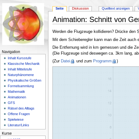
Seite
Diskussion
Quelltext anzeigen
Animation: Schnitt von G
Wechseln zu:
Navigation
,
Suche
Werden die Flugzeuge kollidieren? Drücke den
Mit dem Schieberegler kann man die Zeit auch e
Die Entfernung wird in km gemessen und die Zei
Navigation
(Die Flugzeuge sind deswegen ca. 3km lang, aber
Inhalt Kursstufe
(Zur
Datei
und zum
Programm
)
Klassische Mechanik
Inhalt Mittelstufe
Naturphänomene
Physikalische Größen
Formelsammlung
Mathematik
Animationen
GFS
Rätsel des Alltags
Offene Fragen
Spielwiese
Literatur/Links
Kurse