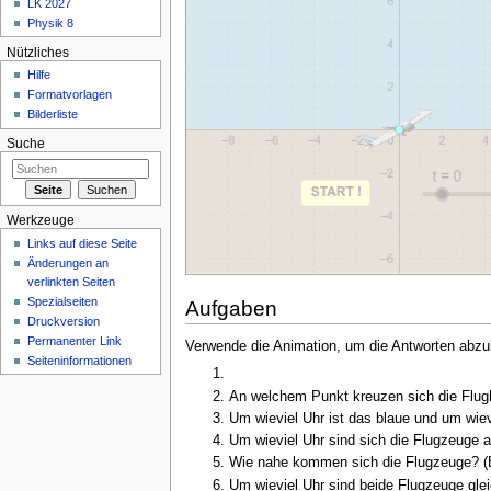
LK 2027
Physik 8
Nützliches
Hilfe
Formatvorlagen
Bilderliste
Suche
Werkzeuge
Links auf diese Seite
Änderungen an
verlinkten Seiten
Spezialseiten
Aufgaben
Druckversion
Permanenter Link
Verwende die Animation, um die Antworten abzu
Seiteninformationen
An welchem Punkt kreuzen sich die Flu
Um wieviel Uhr ist das blaue und um wie
Um wieviel Uhr sind sich die Flugzeuge
Wie nahe kommen sich die Flugzeuge? (E
Um wieviel Uhr sind beide Flugzeuge gle