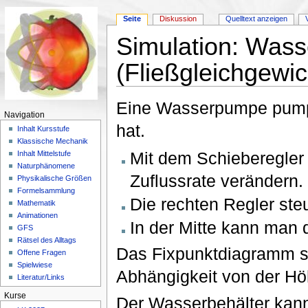
Seite
Diskussion
Quelltext anzeigen
Simulation: Wass
(Fließgleichgewich
Wechseln zu:
Navigation
,
Suche
Eine Wasserpumpe pumpt 
Navigation
hat.
Inhalt Kursstufe
Klassische Mechanik
Mit dem Schieberegler
Inhalt Mittelstufe
Naturphänomene
Zuflussrate verändern.
Physikalische Größen
Formelsammlung
Die rechten Regler steu
Mathematik
Animationen
In der Mitte kann man d
GFS
Rätsel des Alltags
Das Fixpunktdiagramm ste
Offene Fragen
Spielwiese
Abhängigkeit von der Hö
Literatur/Links
Kurse
Der Wasserbehälter kann