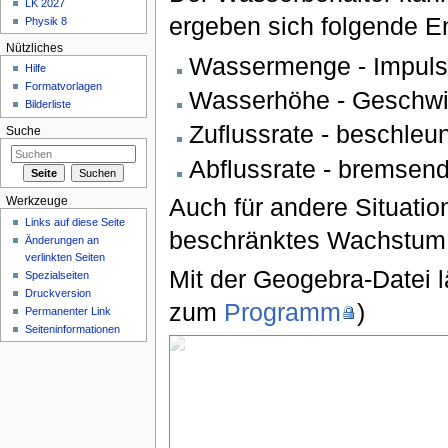
LK 2027
ergeben sich folgende E
Physik 8
Nützliches
Wassermenge - Impuls
Hilfe
Formatvorlagen
Wasserhöhe - Geschwi
Bilderliste
Zuflussrate - beschleu
Suche
Abflussrate - bremsend
Auch für andere Situation
Werkzeuge
Links auf diese Seite
beschränktes Wachstum
Änderungen an
verlinkten Seiten
Mit der Geogebra-Datei lä
Spezialseiten
Druckversion
zum
Programm
)
Permanenter Link
Seiteninformationen