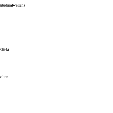
itudinalwellen)
Effekt
palten