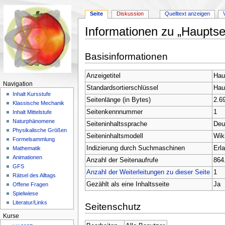
Seite
Diskussion
Quelltext anzeigen
Informationen zu „Hauptse
Wechseln zu:
Navigation
,
Suche
Basisinformationen
Anzeigetitel
Hau
Navigation
Standardsortierschlüssel
Hau
Inhalt Kursstufe
Seitenlänge (in Bytes)
2.6
Klassische Mechanik
Seitenkennnummer
1
Inhalt Mittelstufe
Naturphänomene
Seiteninhaltssprache
Deu
Physikalische Größen
Seiteninhaltsmodell
Wik
Formelsammlung
Indizierung durch Suchmaschinen
Erl
Mathematik
Animationen
Anzahl der Seitenaufrufe
864
GFS
Anzahl der Weiterleitungen zu dieser Seite
1
Rätsel des Alltags
Gezählt als eine Inhaltsseite
Ja
Offene Fragen
Spielwiese
Literatur/Links
Seitenschutz
Kurse