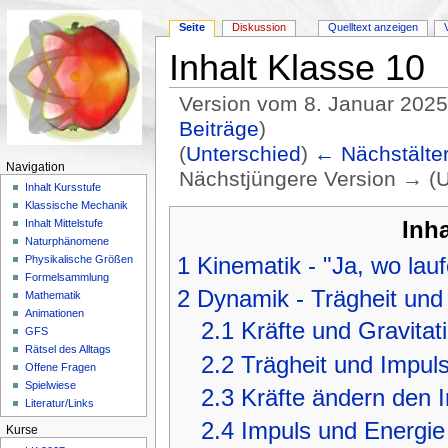
Seite
Diskussion
Quelltext anzeigen
Inhalt Klasse 10
Version vom 8. Januar 2025
Beiträge
)
(
Unterschied
)
← Nächstälter
Navigation
Nächstjüngere Version → (U
Inhalt Kursstufe
Wechseln zu:
Navigation
,
Suche
Klassische Mechanik
Inha
Inhalt Mittelstufe
Naturphänomene
1
Kinematik - "Ja, wo lau
Physikalische Größen
Formelsammlung
2
Dynamik - Trägheit und
Mathematik
Animationen
2.1
Kräfte und Gravitat
GFS
Rätsel des Alltags
2.2
Trägheit und Impul
Offene Fragen
Spielwiese
2.3
Kräfte ändern den 
Literatur/Links
2.4
Impuls und Energie
Kurse