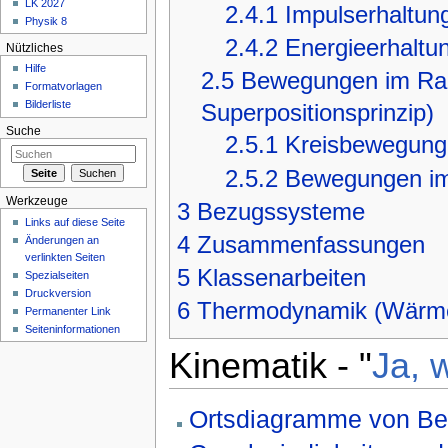
LK 2027
2.4.1
Impulserhaltun
Physik 8
2.4.2
Energieerhaltu
Nützliches
Hilfe
2.5
Bewegungen im Rau
Formatvorlagen
Bilderliste
Superpositionsprinzip)
Suche
2.5.1
Kreisbewegung
2.5.2
Bewegungen im 
Werkzeuge
3
Bezugssysteme
Links auf diese Seite
4
Zusammenfassungen
Änderungen an
verlinkten Seiten
5
Klassenarbeiten
Spezialseiten
Druckversion
6
Thermodynamik (Wärme
Permanenter Link
Seiteninformationen
Kinematik - "
Ja, 
Ortsdiagramme von B