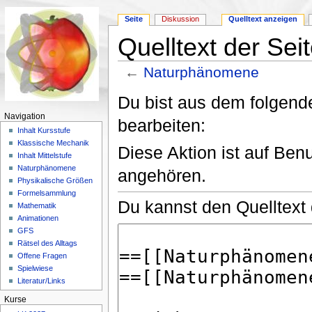
Seite
Diskussion
Quelltext anzeigen
Quelltext der Se
←
Naturphänomene
Wechseln zu:
Navigation
,
Suche
Du bist aus dem folgende
Navigation
bearbeiten:
Inhalt Kursstufe
Klassische Mechanik
Diese Aktion ist auf Ben
Inhalt Mittelstufe
Naturphänomene
angehören.
Physikalische Größen
Formelsammlung
Du kannst den Quelltext 
Mathematik
Animationen
GFS
Rätsel des Alltags
Offene Fragen
Spielwiese
Literatur/Links
Kurse