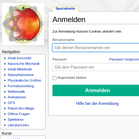
Spezialseite
Anmelden
Wechseln zu:
Navigation
,
Suche
Zur Anmeldung müssen Cookies aktiviert sein.
Benutzername
Navigation
Inhalt Kursstufe
Passwort
Passwort vergesse
Klassische Mechanik
Inhalt Mittelstufe
Naturphänomene
Angemeldet bleiben
Physikalische Größen
Formelsammlung
Mathematik
Animationen
GFS
Hilfe bei der Anmeldung
Rätsel des Alltags
Offene Fragen
Spielwiese
Literatur/Links
Kurse