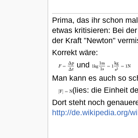
Prima, das ihr schon mal
etwas kritisieren: Bei de
der Kraft "Newton" vermi
Korrekt wäre:
k
g
und
Δ
1
m
p
=
1
k
g
=
1
=
1
N
F
F
=
Δ
p
Δ
t
1
k
g
1
m
1
s
=
1
k
g
s
2
=
1
N
1
s
Δ
2
s
t
Man kann es auch so sc
(lies: die Einheit d
[
F
]
=
N
[
F
]
=
N
Dort steht noch genauer
http://de.wikipedia.or