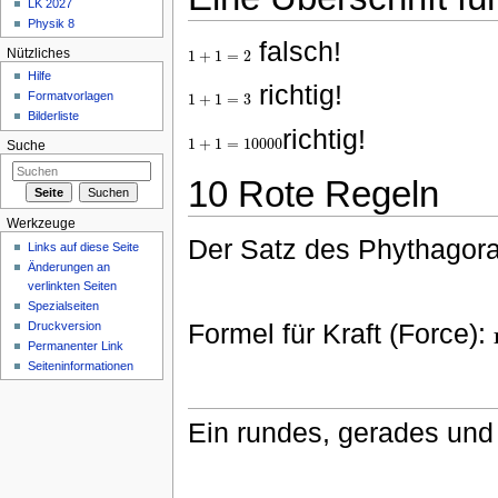
LK 2027
Physik 8
falsch!
Nützliches
1
+
1
=
2
1
+
1
=
2
Hilfe
richtig!
Formatvorlagen
1
+
1
=
3
1
+
1
=
3
Bilderliste
richtig!
1
+
1
=
10000
1
+
1
=
10000
Suche
10 Rote Regeln
Werkzeuge
Der Satz des Phythagor
Links auf diese Seite
Änderungen an
verlinkten Seiten
Spezialseiten
Formel für Kraft (Force):
Druckversion
Permanenter Link
Seiteninformationen
Ein rundes, gerades und 