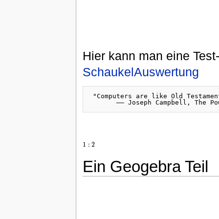
Hier kann man eine Test
SchaukelAuswertung
 "Computers are like Old Testamen
1
:
2
1
:
2
Ein Geogebra Teil