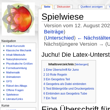
Seite
Diskussion
Quelltext anzeigen
Spielwiese
Version vom 12. August 202
Beiträge
)
(
Unterschied
)
← Nächstälter
Navigation
Nächstjüngere Version → (U
Inhalt Kursstufe
Wechseln zu:
Navigation
,
Suche
Klassische Mechanik
Juchu! Die Latex-Unterst
Inhalt Mittelstufe
Naturphänomene
Physikalische Größen
Inhaltsverzeichnis
[
Verbergen
]
Formelsammlung
1
Eine Überschrift für Juno
Mathematik
2
10 Rote Regeln
Animationen
3
Ein Geogebra Teil
GFS
4
Geogebra als Datei einbinden
Rätsel des Alltags
5
Test Bildergröße und Druckergebnis
Offene Fragen
6
Einbinden aus Geogebra Tube
Spielwiese
7
Ein Test
Literatur/Links
Kurse
Eine Überschrift fü