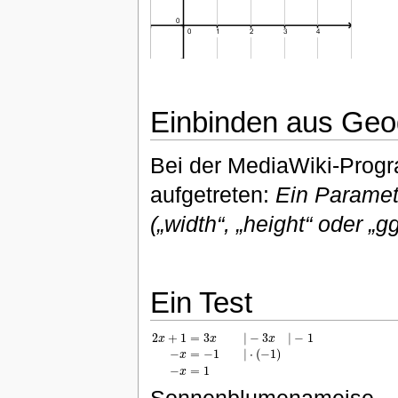
Einbinden aus Geo
Bei der MediaWiki-Progr
aufgetreten:
Ein Paramet
(„width“, „height“ oder „
Ein Test
2
+
1
=
3
|
−
3
|
−
1
x
x
x
−
=
−
1
|
⋅
(
−
1
)
x
2
x
+
1
=
3
x
|
−
3
x
|
−
1
−
x
=
−
1
|
⋅
(
−
1
)
−
x
=
1
−
=
1
x