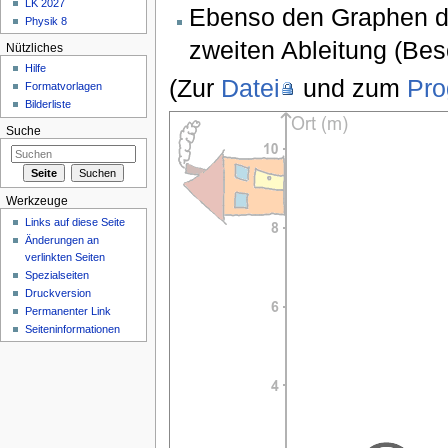
LK 2027
Ebenso den Graphen de
Physik 8
zweiten Ableitung (Bes
Nützliches
Hilfe
(Zur
Datei
und zum
Pr
Formatvorlagen
Bilderliste
Suche
Werkzeuge
Links auf diese Seite
Änderungen an
verlinkten Seiten
Spezialseiten
Druckversion
Permanenter Link
Seiteninformationen