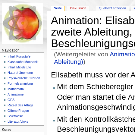
Seite
Diskussion
Quelltext anzeigen
Animation: Elisab
zweite Ableitung
Beschleunigungs
Navigation
(Weitergeleitet von
Animatio
Inhalt Kursstufe
Ableitung)
)
Klassische Mechanik
Wechseln zu:
Navigation
,
Suche
Inhalt Mittelstufe
Elisabeth muss vor der Am
Naturphänomene
Physikalische Größen
Formelsammlung
Mit dem Schieberegler f
Mathematik
Animationen
Oder man startet die A
GFS
Animationsgeschwindigke
Rätsel des Alltags
Offene Fragen
Spielwiese
Mit den Kontrollkästc
Literatur/Links
Beschleunigungsvektor
Kurse