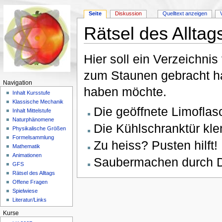
Seite
Diskussion
Quelltext anzeigen
Rätsel des Alltag
Wechseln zu:
Navigation
,
Suche
Hier soll ein Verzeichnis
zum Staunen gebracht ha
Navigation
haben möchte.
Inhalt Kursstufe
Klassische Mechanik
Die geöffnete Limoflas
Inhalt Mittelstufe
Naturphänomene
Die Kühlschranktür kl
Physikalische Größen
Formelsammlung
Zu heiss? Pusten hilft!
Mathematik
Animationen
Saubermachen durch D
GFS
Rätsel des Alltags
Offene Fragen
Spielwiese
Literatur/Links
Kurse