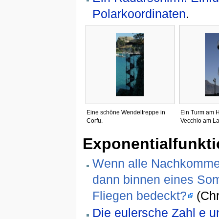
Polarkoordinaten
.
Eine schöne Wendeltreppe in
Ein Turm am H
Corfu.
Vecchio am La
Exponentialfunkt
Wenn alle Nachkommen
dann binnen eines Som
Fliegen bedeckt?
(Chr
Die eulersche Zahl e u