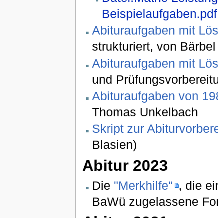
Beispielaufgaben.pdf
Abituraufgaben mit L
strukturiert, von Bärb
Abituraufgaben mit Lö
und Prüfungsvorbereit
Abituraufgaben von 198
Thomas Unkelbach
Skript zur Abiturvorbe
Blasien)
Abitur 2023
Die
"Merkhilfe"
, die e
BaWü zugelassene Fo