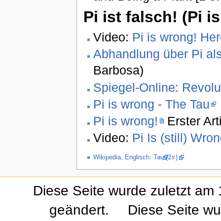
Pi ist falsch! (Pi i
Video:
Pi is wrong! H
Abhandlung über Pi als
Barbosa)
Spiegel-Online: Revolu
Pi is wrong - The Tau
Pi is wrong!
Erster Art
Video:
Pi Is (still) Wron
2
Wikipedia, Englisch: Tau (
)
π
2
π
Diese Seite wurde zuletzt am
geändert.
Diese Seite wu