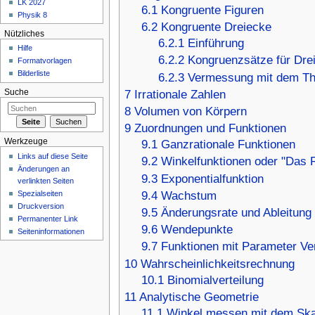
LK 2027
6.1
Kongruente Figuren
Physik 8
6.2
Kongruente Dreiecke
Nützliches
6.2.1
Einführung
Hilfe
6.2.2
Kongruenzsätze für Dre
Formatvorlagen
Bilderliste
6.2.3
Vermessung mit dem Th
7
Irrationale Zahlen
Suche
8
Volumen von Körpern
9
Zuordnungen und Funktionen
Werkzeuge
9.1
Ganzrationale Funktionen
Links auf diese Seite
9.2
Winkelfunktionen oder "Das 
Änderungen an
9.3
Exponentialfunktion
verlinkten Seiten
Spezialseiten
9.4
Wachstum
Druckversion
9.5
Änderungsrate und Ableitung
Permanenter Link
9.6
Wendepunkte
Seiteninformationen
9.7
Funktionen mit Parameter Ve
10
Wahrscheinlichkeitsrechnung
10.1
Binomialverteilung
11
Analytische Geometrie
11.1
Winkel messen mit dem Ska