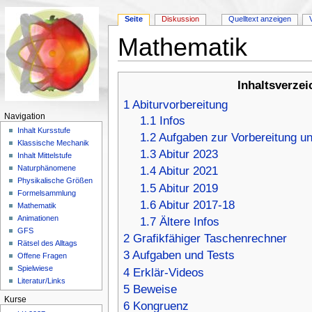
Seite
Diskussion
Quelltext anzeigen
Mathematik
Wechseln zu:
Navigation
,
Suche
Inhaltsverzei
1
Abiturvorbereitung
Navigation
1.1
Infos
Inhalt Kursstufe
1.2
Aufgaben zur Vorbereitung un
Klassische Mechanik
1.3
Abitur 2023
Inhalt Mittelstufe
Naturphänomene
1.4
Abitur 2021
Physikalische Größen
1.5
Abitur 2019
Formelsammlung
1.6
Abitur 2017-18
Mathematik
Animationen
1.7
Ältere Infos
GFS
2
Grafikfähiger Taschenrechner
Rätsel des Alltags
3
Aufgaben und Tests
Offene Fragen
Spielwiese
4
Erklär-Videos
Literatur/Links
5
Beweise
Kurse
6
Kongruenz