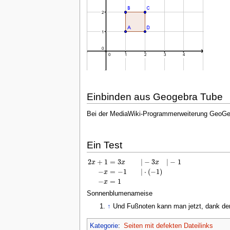
Einbinden aus Geogebra Tube
Bei der MediaWiki-Programmerweiterung GeoGebr
Ein Test
2
+
1
=
3
|
−
3
|
−
1
x
x
x
−
=
−
1
|
⋅
(
−
1
)
x
2
x
+
1
=
3
x
|
−
3
x
|
−
1
−
x
=
−
1
|
⋅
(
−
1
)
−
x
=
1
−
=
1
x
Sonnenblumenameise
↑
Und Fußnoten kann man jetzt, dank der
Kategorie
:
Seiten mit defekten Dateilinks