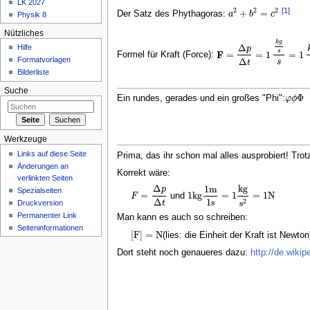
LK 2027
[1]
2
2
2
+
=
Der Satz des Phythagoras:
a
b
c
Physik 8
a
2
+
b
2
=
c
2
Nützliches
k
g
Δ
Hilfe
p
s
F
=
=
1
=
1
Formel für Kraft (Force):
F
=
Δ
p
Δ
t
=
1
k
g
s
s
=
1
k
g
Formatvorlagen
Δ
s
t
Bilderliste
Suche
Φ
Ein rundes, gerades und ein großes "Phi":
φ
ϕ
φ
ϕ
Φ
Werkzeuge
Links auf diese Seite
Prima, das ihr schon mal alles ausprobiert! Trot
Änderungen an
Korrekt wäre:
verlinkten Seiten
k
g
Δ
1
m
p
Spezialseiten
=
1
k
g
=
1
=
1
N
und
F
F
=
Δ
p
Δ
t
1
k
g
1
m
1
s
=
1
k
g
s
2
=
1
N
1
s
Δ
2
s
Druckversion
t
Permanenter Link
Man kann es auch so schreiben:
Seiteninformationen
[
F
]
=
N
(lies: die Einheit der Kraft ist Newton
[
F
]
=
N
Dort steht noch genaueres dazu:
http://de.wik