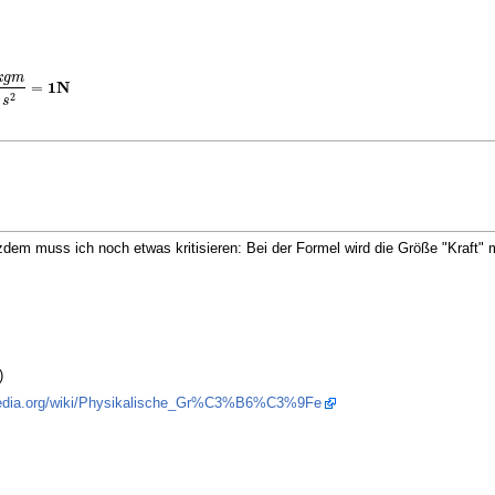
k
g
m
=
1
N
m
s
2
=
1
N
2
s
zdem muss ich noch etwas kritisieren: Bei der Formel wird die Größe "Kraft" m
)
ipedia.org/wiki/Physikalische_Gr%C3%B6%C3%9Fe