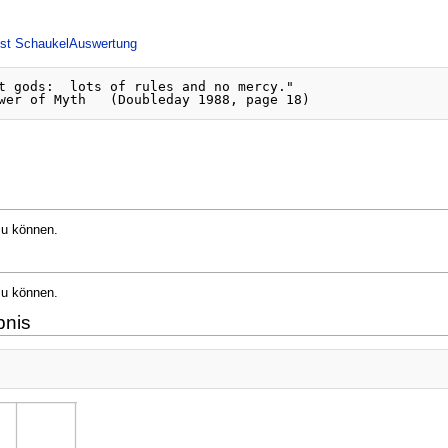
st
SchaukelAuswertung
t gods:  lots of rules and no mercy."

zu können.
zu können.
bnis