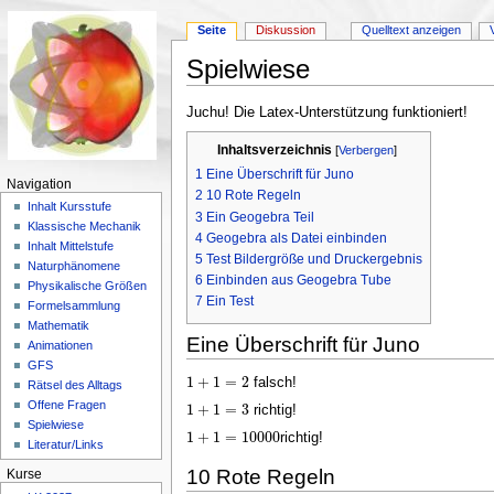
Seite
Diskussion
Quelltext anzeigen
Spielwiese
Wechseln zu:
Navigation
,
Suche
Juchu! Die Latex-Unterstützung funktioniert!
Inhaltsverzeichnis
[
Verbergen
]
1
Eine Überschrift für Juno
Navigation
2
10 Rote Regeln
Inhalt Kursstufe
3
Ein Geogebra Teil
Klassische Mechanik
4
Geogebra als Datei einbinden
Inhalt Mittelstufe
5
Test Bildergröße und Druckergebnis
Naturphänomene
6
Einbinden aus Geogebra Tube
Physikalische Größen
7
Ein Test
Formelsammlung
Mathematik
Eine Überschrift für Juno
Animationen
GFS
1
+
1
=
2
falsch!
1
+
1
=
2
Rätsel des Alltags
Offene Fragen
1
+
1
=
3
richtig!
1
+
1
=
3
Spielwiese
1
+
1
=
10000
richtig!
1
+
1
=
10000
Literatur/Links
10 Rote Regeln
Kurse