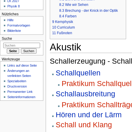
LK 2027
8.2
Wie wir Sehen
Physik 8
8.3
Brechung - der Knick in der Optik
Nützliches
8.4
Farben
Hilfe
9
Kernphysik
Formatvorlagen
10
Curriculum
Bilderliste
11
Fußnoten
Suche
Akustik
Schallerzeugung - Schal
Werkzeuge
Links auf diese Seite
Schallquellen
Änderungen an
verlinkten Seiten
Spezialseiten
Praktikum Schallquel
Druckversion
Schallausbreitung
Permanenter Link
Seiteninformationen
Praktikum Schallträg
Hören und der Lärm
Schall und Klang