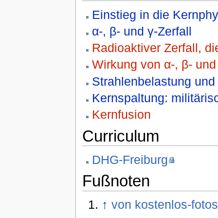
Einstieg in die Kernphy
α-, β- und γ-Zerfall
Radioaktiver Zerfall, d
Wirkung von α-, β- und
Strahlenbelastung und
Kernspaltung: militäri
Kernfusion
Curriculum
DHG-Freiburg
Fußnoten
↑
von kostenlos-foto