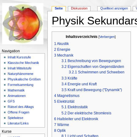
Seite
Diskussion
Quelltext anzeigen
Physik Sekundars
Wechseln zu:
Navigation
,
Suche
Inhaltsverzeichnis
[
Verbergen
]
1
Akustik
2
Energie
Navigation
3
Mechanik
Inhalt Kursstufe
3.1
Beschreibung von Bewegungen
Klassische Mechanik
3.2
Eigenschaften von Gegenständen
Inhalt Mittelstufe
3.2.1
Schwimmen und Schweben
Naturphänomene
3.3
Kräfte
Physikalische Größen
3.4
Energie und Kraft
Formelsammlung
3.5
Kraft und Bewegung ("Dynamik")
Mathematik
4
Magnetismus
Animationen
5
Elektrizität
GFS
5.1
Elektrostatik
Rätsel des Alltags
Offene Fragen
5.2
Der elektrische Stromkreis
Spielwiese
6
Halbleiter und Elektronik
Literatur/Links
7
Wärme
8
Optik
Kurse
8.1
Licht und Schatten