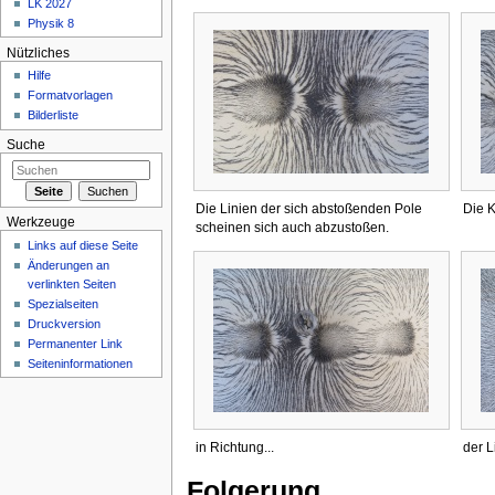
LK 2027
Physik 8
Nützliches
Hilfe
Formatvorlagen
Bilderliste
Suche
Die Linien der sich abstoßenden Pole
Die 
Werkzeuge
scheinen sich auch abzustoßen.
Links auf diese Seite
Änderungen an
verlinkten Seiten
Spezialseiten
Druckversion
Permanenter Link
Seiteninformationen
in Richtung...
der L
Folgerung