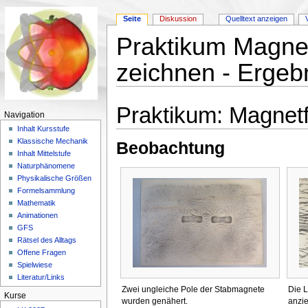
Seite
Diskussion
Quelltext anzeigen
Praktikum Magnet
zeichnen - Ergeb
Wechseln zu:
Navigation
,
Suche
Praktikum: Magnetf
Navigation
Inhalt Kursstufe
Klassische Mechanik
Beobachtung
Inhalt Mittelstufe
Naturphänomene
Physikalische Größen
Formelsammlung
Mathematik
Animationen
GFS
Rätsel des Alltags
Offene Fragen
Spielwiese
Literatur/Links
Zwei ungleiche Pole der Stabmagnete
Die L
Kurse
wurden genähert.
anzi