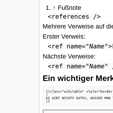
↑
Fußnote
<references />
Mehrere Verweise auf di
Erster Verweis:
<ref name="
Name
">
Nächste Verweise:
<ref name="
Name
" 
Ein wichtiger Mer
{|class="wikitable" style="border
|

ES GIBT NICHTS GUTES, AUSSER MAN T
|}