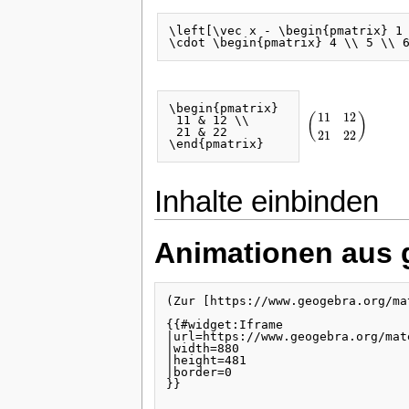
\left[\vec x - \begin{pmatrix} 1 
\begin{pmatrix} 

11
12
(
)
 11 & 12 \\

(
11
12
21
22
)
 21 & 22 

21
22
Inhalte einbinden
Animationen aus 
(Zur [https://www.geogebra.org/ma
{{#widget:Iframe 

|url=https://www.geogebra.org/mat
|width=880

|height=481

|border=0

}}
