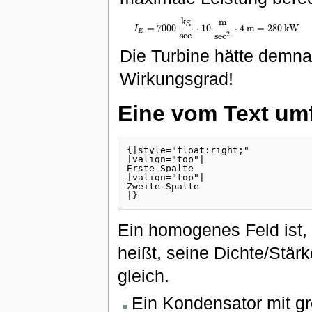
k
g
m
=
7000
⋅
10
⋅
4
m
=
280
k
W
I
I
E
=
7000
k
g
s
e
c
⋅
10
m
s
e
c
2
⋅
4
m
=
280
k
W
E
s
e
c
2
s
e
c
Die Turbine hätte demn
Wirkungsgrad!
Eine vom Text umf
{|style="float:right;"

|valign="top"|

Erste Spalte

|valign="top"|

Zweite Spalte

|}
Ein homogenes Feld ist, 
heißt, seine Dichte/Stärk
gleich.
Ein Kondensator mit g