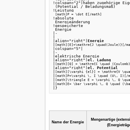
!colspan="2"|haben zugehörige Eig
 (Potential / Beladungsmaß)

!Leistung 
[math]P = \dot E[/math]
!absolute 
 Energieänderung

!gespeicherte 
 Energie

|-

|

|align="right"|
Energie
|
[math][E]=\mathrm{J \quad(Joule)}[/m
|colspan="5"|

|-

|elektrische Energie

|align="right"|
el. Ladung
|
[math][Q] = \mathrm{C \quad (Coulomb
|align="right"|
el. Potential
|
[math][\varphi_{el}] = \mathrm{V \qu
|
[math]P=\varphi \, I \quad (U\, I)[/
|
[math]\triangle E = \varphi \, Q \qu
|
[math]E= \bar \varphi \, Q \quad (\b
|}
Mengenartige (extens
Name der Energie
(Energieträg