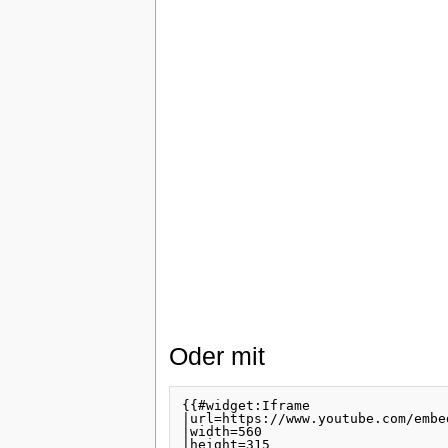
Oder mit
{{#widget:Iframe 

|url=https://www.youtube.com/embe
|width=560

|height=315
