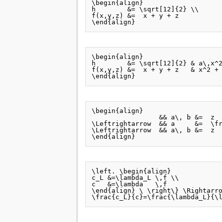
\begin{align}

h        &= \sqrt[12]{2} \\

f(x,y,z) &=  x + y + z

\begin{align}

h        &= \sqrt[12]{2} & a\,x^2
f(x,y,z) &=  x + y + z   & x^2 + 
\begin{align}

                 && a\, b &=  z  
\Leftrightarrow  && a     &=  \fr
\Leftrightarrow  && a\, b &=  z  
\left. \begin{align}

c_L &=\lambda_L \,f \\

c   &=\lambda   \,f

\end{align} \ \right\} \Rightarro