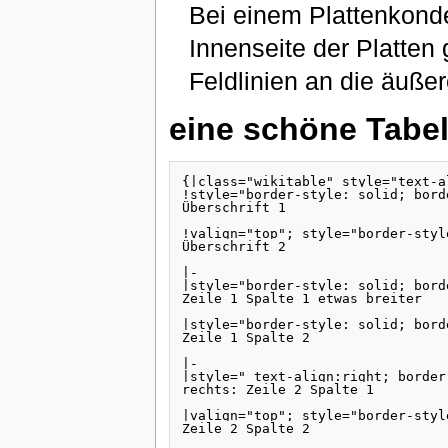
Bei einem Plattenkond
Innenseite der Platten
Feldlinien an die äuße
eine schöne Tabel
{|class="wikitable" style="text-a
!style="border-style: solid; bord
Überschrift 1

!valign="top"; style="border-styl
Überschrift 2

|-

|style="border-style: solid; bord
Zeile 1 Spalte 1 etwas breiter

|style="border-style: solid; bord
Zeile 1 Spalte 2

|-

|style=" text-align:right; border
rechts: Zeile 2 Spalte 1

|valign="top"; style="border-styl
Zeile 2 Spalte 2
