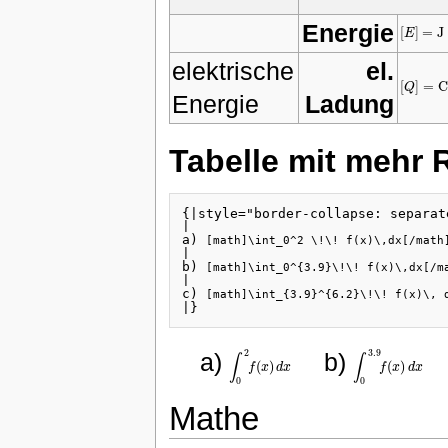
Energie
[
]
=
J
E
[
E
]
=
J
elektrische
el.
[
]
=
C
Q
[
Q
]
=
Energie
Ladung
Tabelle mit mehr 
{|style="border-collapse: separat
|

a) 
[math]\int_0^2 \!\! f(x)\,dx[/math
|

b) 
[math]\int_0^{3.9}\!\! f(x)\,dx[/m
|

c) 
[math]\int_{3.9}^{6.2}\!\! f(x)\, 
|}
2
3.9
a)
b)
∫
∫
(
)
(
)
f
x
d
x
f
x
d
x
∫
0
2
f
(
x
)
d
x
∫
0
3.9
f
(
x
)
d
x
0
0
Mathe