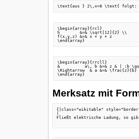
\begin{array}{rcl}

h        &=& \sqrt[12]{2} \\

f(x,y,z) &=& x + y + z

\begin{array}{rrcll}

&          a\, b &=& z & | :b \qu
\Rightarrow  & a &=& \frac{z}{b}

Merksatz mit Form
{|class="wikitable" style="border
|

Fließt elektrische Ladung, so gib