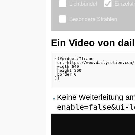
Ein Video von dai
{{#widget:Iframe

|url=https://www.dailymotion.com/
|width=640

|height=360

|border=0

}}

Keine Weiterleitung a
enable=false&ui-l