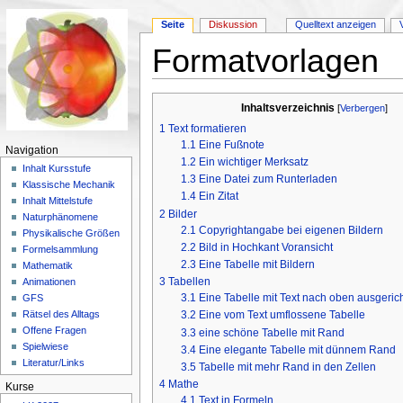
Seite
Diskussion
Quelltext anzeigen
Formatvorlagen
Wechseln zu:
Navigation
,
Suche
Inhaltsverzeichnis
[
Verbergen
]
1
Text formatieren
1.1
Eine Fußnote
Navigation
1.2
Ein wichtiger Merksatz
Inhalt Kursstufe
1.3
Eine Datei zum Runterladen
Klassische Mechanik
1.4
Ein Zitat
Inhalt Mittelstufe
2
Bilder
Naturphänomene
2.1
Copyrightangabe bei eigenen Bildern
Physikalische Größen
2.2
Bild in Hochkant Voransicht
Formelsammlung
2.3
Eine Tabelle mit Bildern
Mathematik
3
Tabellen
Animationen
3.1
Eine Tabelle mit Text nach oben ausgerich
GFS
3.2
Eine vom Text umflossene Tabelle
Rätsel des Alltags
Offene Fragen
3.3
eine schöne Tabelle mit Rand
Spielwiese
3.4
Eine elegante Tabelle mit dünnem Rand
Literatur/Links
3.5
Tabelle mit mehr Rand in den Zellen
4
Mathe
Kurse
4.1
Text in Formeln