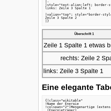
|-

|style="text-align:left; border-s
links: Zeile 3 Spalte 1

|valign="top"; style="border-styl
Zeile 3 Spalte 2

|}
Überschrift 1
Zeile 1 Spalte 1 etwas b
rechts: Zeile 2 Sp
links: Zeile 3 Spalte 1
Eine elegante Ta
{|class="wikitable" 

!Name der Energie

!colspan="2"|Mengenartige (extens
 (Energieträger)
