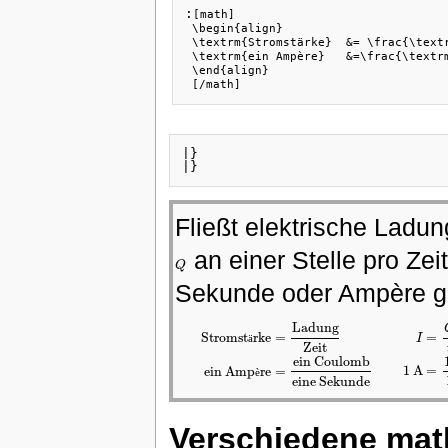
:
[math]

 \begin{align}

 \textrm{Stromstärke}  &= \frac{\textr
 \textrm{ein Ampère}   &=\frac{\textrm
 \end{align}

 [/math]
|}

|}
Fließt elektrische Ladun
an einer Stelle pro Zei
Q
Q
Sekunde oder Ampère 
Ladung
=
Stromst
rke
=
I
ä
Zeit
I
=
Q
t
1
A
=
1
Stromstärke
=
Ladung
Zeit
ein Ampère
=
ein Coulomb
e
ein Coulomb
1
A
=
ein Amp
re
=
è
eine Sekunde
Verschiedene mat