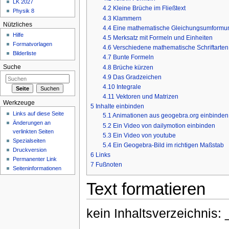
LK 2027
4.2
Kleine Brüche im Fließtext
Physik 8
4.3
Klammern
Nützliches
4.4
Eine mathematische Gleichungsumformung
Hilfe
4.5
Merksatz mit Formeln und Einheiten
Formatvorlagen
4.6
Verschiedene mathematische Schriftarten
Bilderliste
4.7
Bunte Formeln
4.8
Brüche kürzen
Suche
4.9
Das Gradzeichen
4.10
Integrale
4.11
Vektoren und Matrizen
Werkzeuge
5
Inhalte einbinden
Links auf diese Seite
5.1
Animationen aus geogebra.org einbinden
Änderungen an
5.2
Ein Video von dailymotion einbinden
verlinkten Seiten
5.3
Ein Video von youtube
Spezialseiten
5.4
Ein Geogebra-Bild im richtigen Maßstab
Druckversion
6
Links
Permanenter Link
7
Fußnoten
Seiteninformationen
Text formatieren
kein Inhaltsverzeichni