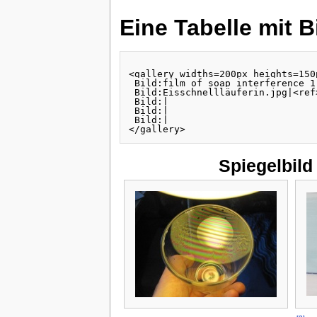
Eine Tabelle mit B
<gallery widths=200px heights=150
 Bild:film_of_soap_interference_1
 Bild:Eisschnellläuferin.jpg|<ref
 Bild:|

 Bild:|

 Bild:|

</gallery>
Spiegelbild