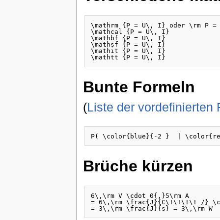
\mathrm {P = U\, I} oder \rm P = 
\mathcal {P = U\, I}

\mathbf {P = U\, I}

\mathsf {P = U\, I}

\mathit {P = U\, I}

Bunte Formeln
(
Liste der vordefinierten
Brüche kürzen
6\,\rm V \cdot 0{,}5\rm A 

= 6\,\rm \frac{J}{C\!\!\!\! /} \c