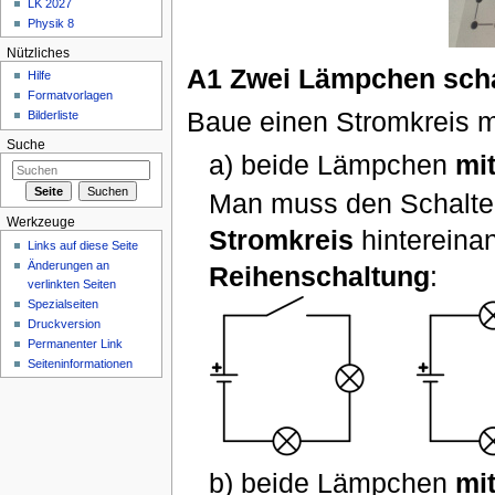
LK 2027
Physik 8
Nützliches
A1 Zwei Lämpchen sch
Hilfe
Formatvorlagen
Baue einen Stromkreis m
Bilderliste
Suche
a) beide Lämpchen
mi
Man muss den Schalte
Werkzeuge
Stromkreis
hintereina
Links auf diese Seite
Änderungen an
Reihenschaltung
:
verlinkten Seiten
Spezialseiten
Druckversion
Permanenter Link
Seiteninformationen
b) beide Lämpchen
mi