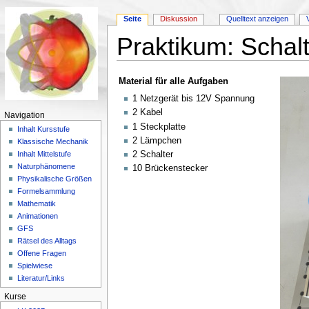
Seite
Diskussion
Quelltext anzeigen
Praktikum: Schal
Wechseln zu:
Navigation
,
Suche
Material für alle Aufgaben
1 Netzgerät bis 12V Spannung
2 Kabel
Navigation
1 Steckplatte
Inhalt Kursstufe
2 Lämpchen
Klassische Mechanik
2 Schalter
Inhalt Mittelstufe
Naturphänomene
10 Brückenstecker
Physikalische Größen
Formelsammlung
Mathematik
Animationen
GFS
Rätsel des Alltags
Offene Fragen
Spielwiese
Literatur/Links
Kurse