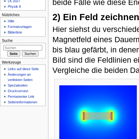
beide Fälle wie diese En
LK 2027
Physik 8
2) Ein Feld zeichne
Nützliches
Hilfe
Formatvorlagen
Hier siehst du verschie
Bilderliste
Magnetfeld eines Dauerma
Suche
bis blau gefärbt, in dene
Bild sind die Feldlinien 
Werkzeuge
Vergleiche die beiden Da
Links auf diese Seite
Änderungen an
verlinkten Seiten
Spezialseiten
Druckversion
Permanenter Link
Seiteninformationen