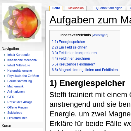
Seite
Diskussion
Quelltext anzeigen
Aufgaben zum Ma
Wechseln zu:
Navigation
,
Suche
Inhaltsverzeichnis
[
Verbergen
]
1
1) Energiespeicher
2
2) Ein Feld zeichnen
Navigation
3
3) Feldlinien interpretieren
Inhalt Kursstufe
4
4) Feldlinien zeichnen
Klassische Mechanik
5
5) Kreuzende Feldlinien?
Inhalt Mittelstufe
6
6) Magnetisierungslinien und Feldlinien
Naturphänomene
Physikalische Größen
1) Energiespeicher
Formelsammlung
Mathematik
Animationen
Steffi trainiert mit ein
GFS
anstrengend und sie benö
Rätsel des Alltags
Offene Fragen
Energie, um zwei Magnet
Spielwiese
Literatur/Links
Erkläre für beide Fälle w
Kurse