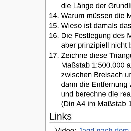
die Länge der Grund
Warum müssen die M
Wieso ist damals da
Die Festlegung des M
aber prinzipiell nic
Zeichne diese Triang
Maßstab 1:500.000 auf
zwischen Breisach un
dann die Entfernung 
und berechne die rea
(Din A4 im Maßstab 1
Links
Video:
Jagd nach dem U