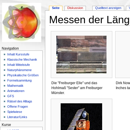
Seite
Diskussion
Quelltext anzeigen
Messen der Läng
Wechseln zu:
Navigation
,
Suche
Navigation
Inhalt Kursstufe
Klassische Mechanik
Inhalt Mittelstufe
Naturphänomene
Physikalische Größen
Formelsammlung
Die "Freiburger Elle" und das
Dirk Nowit
Mathematik
Hohlmaß "Sester" am Freiburger
Inches tal
Animationen
Münster.
GFS
Rätsel des Alltags
Offene Fragen
Spielwiese
Literatur/Links
Kurse