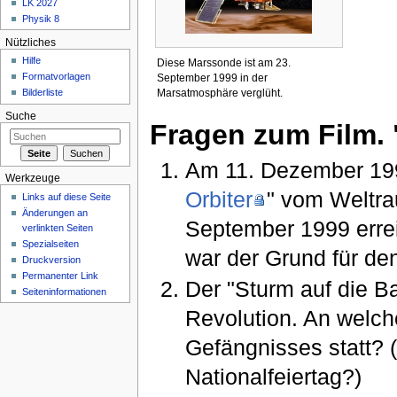
LK 2027
Physik 8
Nützliches
Hilfe
Diese Marssonde ist am 23.
Formatvorlagen
September 1999 in der
Marsatmosphäre verglüht.
Bilderliste
Suche
Fragen zum Film. 
Am 11. Dezember 199
Werkzeuge
Orbiter
" vom Weltr
Links auf diese Seite
Änderungen an
September 1999 erre
verlinkten Seiten
Spezialseiten
war der Grund für de
Druckversion
Permanenter Link
Der "Sturm auf die Ba
Seiteninformationen
Revolution. An welch
Gefängnisses statt? (
Nationalfeiertag?)