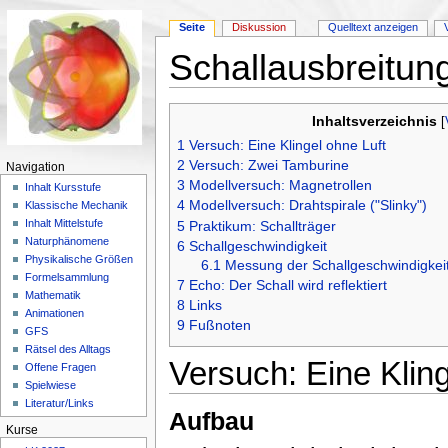
Seite
Diskussion
Quelltext anzeigen
Schallausbreitun
Wechseln zu:
Navigation
,
Suche
Inhaltsverzeichnis
[
1
Versuch: Eine Klingel ohne Luft
2
Versuch: Zwei Tamburine
Navigation
3
Modellversuch: Magnetrollen
Inhalt Kursstufe
4
Modellversuch: Drahtspirale ("Slinky")
Klassische Mechanik
Inhalt Mittelstufe
5
Praktikum: Schallträger
Naturphänomene
6
Schallgeschwindigkeit
Physikalische Größen
6.1
Messung der Schallgeschwindigkei
Formelsammlung
7
Echo: Der Schall wird reflektiert
Mathematik
8
Links
Animationen
9
Fußnoten
GFS
Rätsel des Alltags
Versuch: Eine Kling
Offene Fragen
Spielwiese
Literatur/Links
Aufbau
Kurse