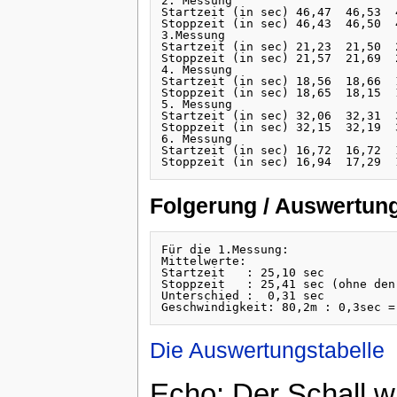
2. Messung               

Startzeit (in sec) 46,47  46,53  
Stoppzeit (in sec) 46,43  46,50  
3.Messung

Startzeit (in sec) 21,23  21,50  2
Stoppzeit (in sec) 21,57  21,69  2
4. Messung               

Startzeit (in sec) 18,56  18,66  
Stoppzeit (in sec) 18,65  18,15  
5. Messung               

Startzeit (in sec) 32,06  32,31  
Stoppzeit (in sec) 32,15  32,19  
6. Messung               

Startzeit (in sec) 16,72  16,72  
Folgerung / Auswertun
Für die 1.Messung:

Mittelwerte:

Startzeit   : 25,10 sec

Stoppzeit   : 25,41 sec (ohne den
Unterschied :  0,31 sec

Die Auswertungstabelle
Echo: Der Schall wir