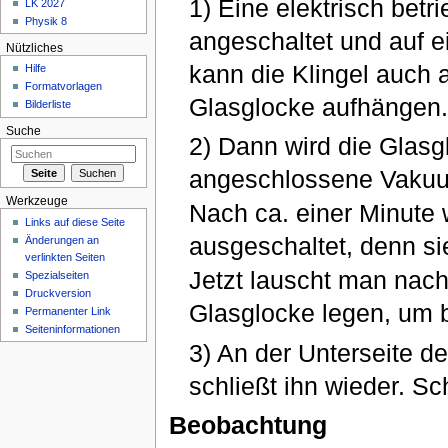
1) Eine elektrisch betr
LK 2027
Physik 8
angeschaltet und auf
Nützliches
kann die Klingel auch 
Hilfe
Formatvorlagen
Glasglocke aufhängen.
Bilderliste
Suche
2) Dann wird die Glasg
angeschlossene Vakuu
Werkzeuge
Nach ca. einer Minute
Links auf diese Seite
ausgeschaltet, denn sie 
Änderungen an
verlinkten Seiten
Jetzt lauscht man nach
Spezialseiten
Druckversion
Glasglocke legen, um 
Permanenter Link
Seiteninformationen
3) An der Unterseite d
schließt ihn wieder. Sc
Beobachtung