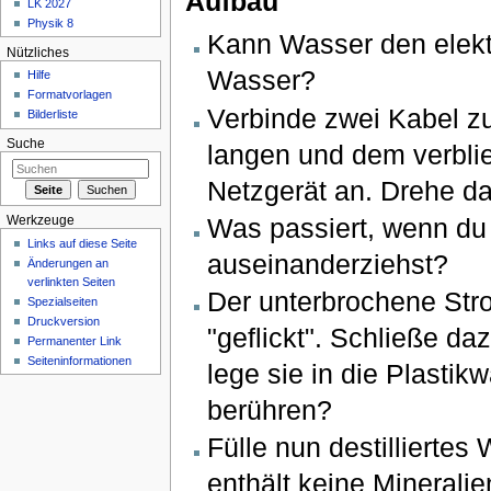
Aufbau
LK 2027
Physik 8
Kann Wasser den elekt
Nützliches
Wasser?
Hilfe
Formatvorlagen
Verbinde zwei Kabel z
Bilderliste
Suche
langen und dem verbl
Netzgerät an. Drehe da
Was passiert, wenn du
Werkzeuge
Links auf diese Seite
auseinanderziehst?
Änderungen an
verlinkten Seiten
Der unterbrochene Stro
Spezialseiten
Druckversion
"geflickt". Schließe d
Permanenter Link
Seiteninformationen
lege sie in die Plasti
berühren?
Fülle nun destilliertes
enthält keine Mineralie