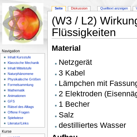
Seite
Diskussion
Quelltext anzeigen
(W3 / L2) Wirkung
Flüssigkeiten
Wechseln zu:
Navigation
,
Suche
Material
Navigation
Inhalt Kursstufe
Netzgerät
Klassische Mechanik
Inhalt Mittelstufe
3 Kabel
Naturphänomene
Physikalische Größen
Lämpchen mit Fassun
Formelsammlung
Mathematik
2 Elektroden (Eisennä
Animationen
GFS
1 Becher
Rätsel des Alltags
Salz
Offene Fragen
Spielwiese
destilliertes Wasser
Literatur/Links
Kurse