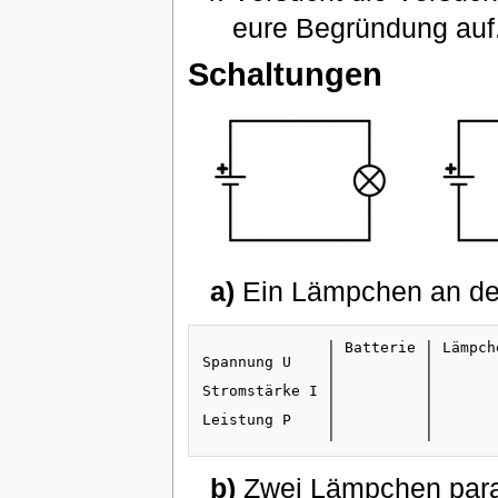
eure Begründung auf
Schaltungen
a)
Ein Lämpchen an der
              | Batterie | Lämpche
Spannung U    |          |        
              |          |        
Stromstärke I |          |        
              |          |        
Leistung P    |          |        
b)
Zwei Lämpchen paral