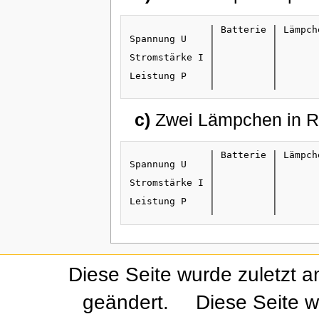
              | Batterie | Lämpch
Spannung U    |          |       
              |          |       
Stromstärke I |          |       
              |          |       
Leistung P    |          |       
c)
Zwei Lämpchen in Re
              | Batterie | Lämpch
Spannung U    |          |       
              |          |       
Stromstärke I |          |       
              |          |       
Leistung P    |          |       
Diese Seite wurde zuletzt 
geändert.
Diese Seite w