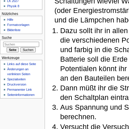
Schaltungen wieviel Wa
LK 2027
Physik 8
(oder Energiestromstärk
Nützliches
und die Lämpchen hab
Hilfe
Formatvorlagen
Dazu sollt ihr in all
Bilderliste
die verschiedenen P
Suche
und farbig in die Sch
Batterie soll die Erde
Werkzeuge
Links auf diese Seite
Potentialen könnt ihr
Änderungen an
verlinkten Seiten
an den Bauteilen be
Spezialseiten
Druckversion
Dann müßt ihr die St
Permanenter Link
Seiteninformationen
den Schaltplan eintr
Aus Spannung und Str
berechnen.
Versucht die Versuch