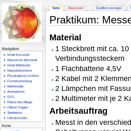
Seite
Diskussion
Quelltext anzeigen
Praktikum: Messe
Wechseln zu:
Navigation
,
Suche
Material
1 Steckbrett mit ca. 10
Navigation
Inhalt Kursstufe
Verbindungssteckern
Klassische Mechanik
Inhalt Mittelstufe
1 Flachbatterie 4,5V
Naturphänomene
Physikalische Größen
2 Kabel mit 2 Klemme
Formelsammlung
2 Lämpchen mit Fass
Mathematik
Animationen
2 Multimeter mit je 2 K
GFS
Rätsel des Alltags
Offene Fragen
Arbeitsauftrag
Spielwiese
Literatur/Links
Messt in den verschie
Kurse