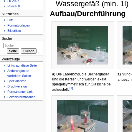
LK 2027
Wassergefäß (min. 1l)
Physik 8
Aufbau/Durchführung
Nützliches
Hilfe
Formatvorlagen
Bilderliste
Suche
Werkzeuge
Links auf diese Seite
Änderungen an
a)
Die Laborboys, die Bechergläser
a)
Nur di
verlinkten Seiten
und die Kerzen und werden exakt
angezün
Spezialseiten
spiegelsymmetrisch zur Glasscheibe
Druckversion
[1]
aufgestellt.
Permanenter Link
Seiteninformationen