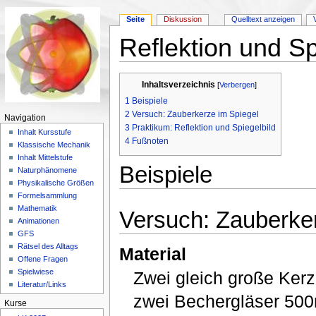
Seite
Diskussion
Quelltext anzeigen
Reflektion und Sp
Wechseln zu:
Navigation
,
Suche
Inhaltsverzeichnis
[
Verbergen
]
1
Beispiele
2
Versuch: Zauberkerze im Spiegel
Navigation
3
Praktikum: Reflektion und Spiegelbild
Inhalt Kursstufe
4
Fußnoten
Klassische Mechanik
Inhalt Mittelstufe
Beispiele
Naturphänomene
Physikalische Größen
Formelsammlung
Mathematik
Versuch: Zauberker
Animationen
GFS
Rätsel des Alltags
Material
Offene Fragen
Spielwiese
Zwei gleich große Kerz
Literatur/Links
zwei Bechergläser 500m
Kurse