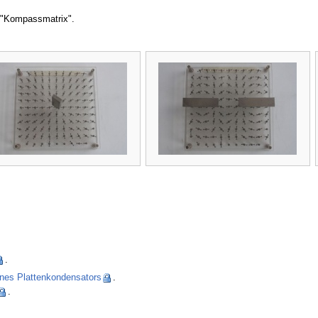
 "Kompassmatrix".
.
ines Plattenkondensators
.
.