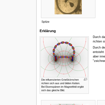
Spitze
Erklärung
Durch da
richten 
Durch de
entsteht
aber inn
"zeichne
Die influenzierten Grießkörnchen
richten sich aus und bilden Ketten.
Bei Eisenspänen im Magnetfeld ergibt
sich das gleiche Bild.