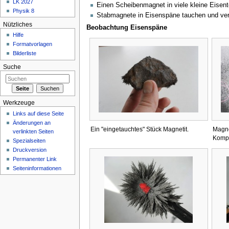
LK 2027
Einen Scheibenmagnet in viele kleine Eisent
Physik 8
Stabmagnete in Eisenspäne tauchen und ver
Nützliches
Beobachtung Eisenspäne
Hilfe
Formatvorlagen
Bilderliste
Suche
Werkzeuge
Links auf diese Seite
Änderungen an
Ein "eingetauchtes" Stück Magnetit.
Magne
verlinkten Seiten
Komp
Spezialseiten
Druckversion
Permanenter Link
Seiteninformationen