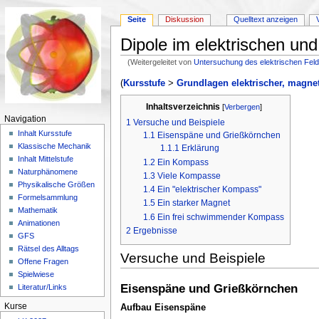
Seite
Diskussion
Quelltext anzeigen
Dipole im elektrischen un
(Weitergeleitet von
Untersuchung des elektrischen Fel
Wechseln zu:
Navigation
,
Suche
(
Kursstufe
>
Grundlagen elektrischer, magne
Inhaltsverzeichnis
[
Verbergen
]
Navigation
1
Versuche und Beispiele
Inhalt Kursstufe
1.1
Eisenspäne und Grießkörnchen
Klassische Mechanik
1.1.1
Erklärung
Inhalt Mittelstufe
1.2
Ein Kompass
Naturphänomene
1.3
Viele Kompasse
Physikalische Größen
1.4
Ein "elektrischer Kompass"
Formelsammlung
1.5
Ein starker Magnet
Mathematik
1.6
Ein frei schwimmender Kompass
Animationen
2
Ergebnisse
GFS
Rätsel des Alltags
Versuche und Beispiele
Offene Fragen
Spielwiese
Eisenspäne und Grießkörnchen
Literatur/Links
Kurse
Aufbau Eisenspäne