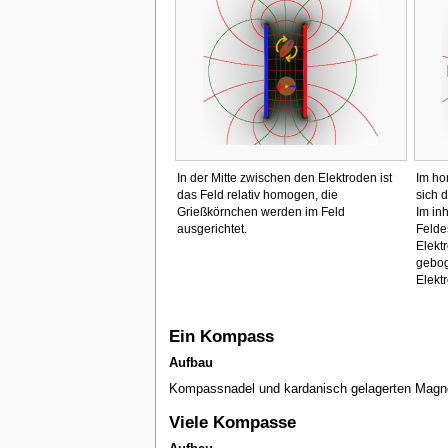
In der Mitte zwischen den Elektroden ist
Im ho
das Feld relativ homogen, die
sich d
Grießkörnchen werden im Feld
Im in
ausgerichtet.
Felde
Elekt
gebog
Elekt
Ein Kompass
Aufbau
Kompassnadel und kardanisch gelagerten Magnet
Viele Kompasse