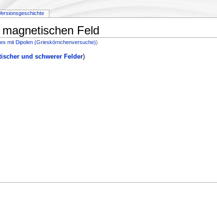
Versionsgeschichte
d magnetischen Feld
des mit Dipolen (Grieskörnchenversuche)
)
tischer und schwerer Felder
)