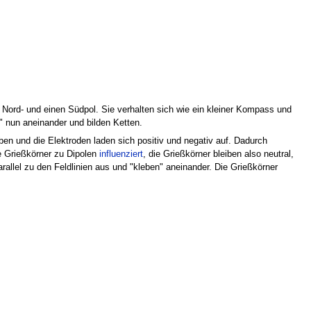
en Nord- und einen Südpol. Sie verhalten sich wie ein kleiner Kompass und
n" nun aneinander und bilden Ketten.
en und die Elektroden laden sich positiv und negativ auf. Dadurch
e Grießkörner zu Dipolen
influenziert
, die Grießkörner bleiben also neutral,
rallel zu den Feldlinien aus und "kleben" aneinander. Die Grießkörner