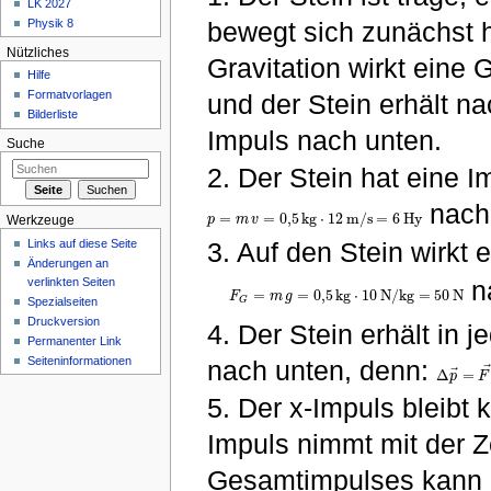
LK 2027
Physik 8
bewegt sich zunächst h
Nützliches
Gravitation wirkt eine 
Hilfe
Formatvorlagen
und der Stein erhält 
Bilderliste
Impuls nach unten.
Suche
2. Der Stein hat eine
nach 
=
=
0
,
5
k
g
⋅
12
m
/
s
=
6
H
y
p
m
v
Werkzeuge
p
=
m
v
=
0
,
5
k
g
⋅
12
m
/
s
=
6
H
y
3. Auf den Stein wirkt 
Links auf diese Seite
Änderungen an
verlinkten Seiten
n
=
=
0
,
5
k
g
⋅
10
N
/
k
g
=
50
N
F
m
g
F
G
=
m
g
=
0
,
5
k
g
⋅
10
N
/
k
g
=
50
N
Spezialseiten
G
Druckversion
4. Der Stein erhält in
Permanenter Link
Seiteninformationen
nach unten, denn:
⃗
Δ
=
p
F
Δ
p
→
=
F
5. Der x-Impuls bleibt 
Impuls nimmt mit der Z
Gesamtimpulses kann 