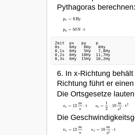
Pythagoras berechnen
=
6
H
y
p
p
x
=
6
H
y
x
=
50
N
⋅
t
p
p
y
=
50
N
⋅
t
y
Zeit  px   py    p

0s    6Hy   0Hy   6Hy

0,1s  6Hy   5Hy   7,8Hy

0,2s  6Hy  10Hy  11,7Hy

6. In x-Richtung behält
Richtung führt er einen 
Die Ortsgesetze lauten
m
1
m
2
=
12
⋅
t
s
=
⋅
10
⋅
t
s
s
x
=
12
m
s
⋅
t
s
y
=
1
2
⋅
10
m
s
2
⋅
t
2
y
x
s
2
2
s
Die Geschwindigkeitsg
m
m
=
12
v
=
10
⋅
t
v
v
x
=
12
m
s
v
y
=
10
m
s
2
⋅
t
y
x
s
2
s