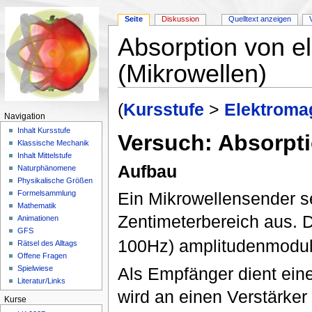
Seite
Diskussion
Quelltext anzeigen
Absorption von e
(Mikrowellen)
Wechseln zu:
Navigation
,
Suche
(
Kursstufe
>
Elektroma
Navigation
Inhalt Kursstufe
Versuch: Absorpt
Klassische Mechanik
Inhalt Mittelstufe
Aufbau
Naturphänomene
Physikalische Größen
Ein Mikrowellensender s
Formelsammlung
Mathematik
Zentimeterbereich aus. D
Animationen
GFS
100Hz) amplitudenmoduli
Rätsel des Alltags
Offene Fragen
Als Empfänger dient ein
Spielwiese
Literatur/Links
wird an einen Verstärker 
Kurse