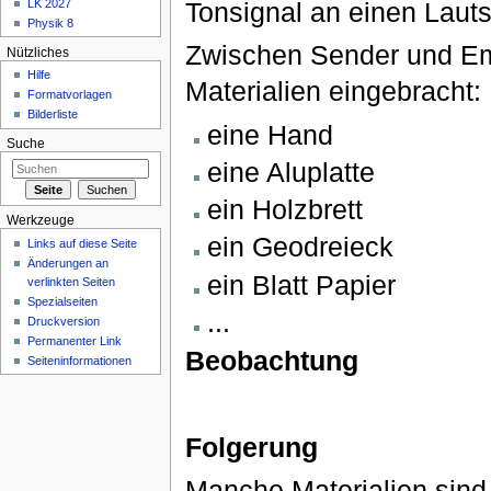
LK 2027
Tonsignal an einen Lauts
Physik 8
Zwischen Sender und Em
Nützliches
Hilfe
Materialien eingebracht:
Formatvorlagen
Bilderliste
eine Hand
Suche
eine Aluplatte
ein Holzbrett
Werkzeuge
ein Geodreieck
Links auf diese Seite
Änderungen an
ein Blatt Papier
verlinkten Seiten
Spezialseiten
...
Druckversion
Permanenter Link
Beobachtung
Seiteninformationen
Folgerung
Manche Materialien sind 