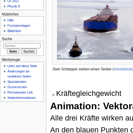
LK 2027
Physik 8
Nützliches
Hilfe
Formatvorlagen
Bilderliste
Suche
Werkzeuge
Links auf diese Seite
Zwei Schlepper ziehen einen Tanker (
Arbeitsblatt
Änderungen an
verlinkten Seiten
Spezialseiten
Druckversion
Kräftegleichgewicht
Permanenter Link
Seiteninformationen
Animation: Vektor
Alle drei Kräfte wirken au
An den blauen Punkten d