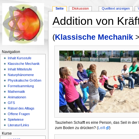
Seite
Diskussion
Quelltext anzeigen
Addition von Kräf
Wechseln zu:
Navigation
,
Suche
(
Klassische Mechanik
Navigation
Inhalt Kursstufe
Klassische Mechanik
Inhalt Mittelstufe
Naturphänomene
Physikalische Größen
Formelsammlung
Mathematik
Animationen
GFS
Rätsel des Alltags
Offene Fragen
Spielwiese
Tauziehen Schafft es eine Person, das Seil in der 
Literatur/Links
zum Boden zu drücken? (
Leifi
)
Kurse