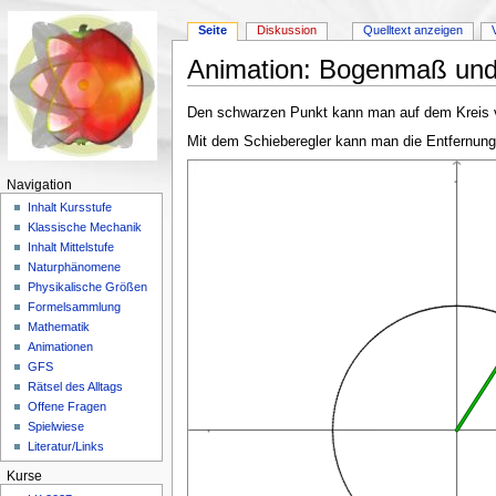
Seite
Diskussion
Quelltext anzeigen
Animation: Bogenmaß und 
Wechseln zu:
Navigation
,
Suche
Den schwarzen Punkt kann man auf dem Kreis 
Mit dem Schieberegler kann man die Entfernung 
Navigation
Inhalt Kursstufe
Klassische Mechanik
Inhalt Mittelstufe
Naturphänomene
Physikalische Größen
Formelsammlung
Mathematik
Animationen
GFS
Rätsel des Alltags
Offene Fragen
Spielwiese
Literatur/Links
Kurse