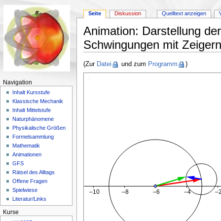
Seite
Diskussion
Quelltext anzeigen
Animation: Darstellung de
Schwingungen mit Zeiger
Wechseln zu:
Navigation
,
Suche
(Zur
Datei
und zum
Programm
)
Navigation
Inhalt Kursstufe
Klassische Mechanik
Inhalt Mittelstufe
Naturphänomene
Physikalische Größen
Formelsammlung
Mathematik
Animationen
GFS
Rätsel des Alltags
Offene Fragen
Spielwiese
Literatur/Links
Kurse