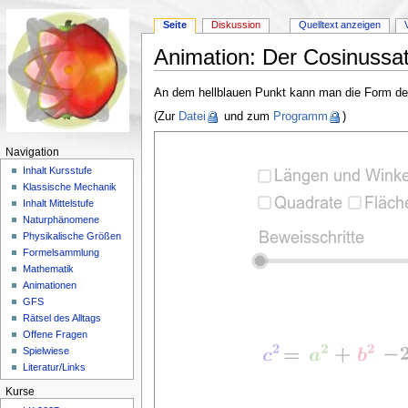
Seite
Diskussion
Quelltext anzeigen
Animation: Der Cosinussat
Wechseln zu:
Navigation
,
Suche
An dem hellblauen Punkt kann man die Form de
(Zur
Datei
und zum
Programm
)
Navigation
Inhalt Kursstufe
Klassische Mechanik
Inhalt Mittelstufe
Naturphänomene
Physikalische Größen
Formelsammlung
Mathematik
Animationen
GFS
Rätsel des Alltags
Offene Fragen
Spielwiese
Literatur/Links
Kurse