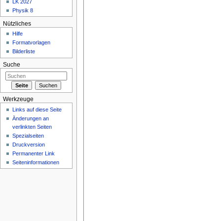
LK 2027
Physik 8
Nützliches
Hilfe
Formatvorlagen
Bilderliste
Suche
Werkzeuge
Links auf diese Seite
Änderungen an
verlinkten Seiten
Spezialseiten
Druckversion
Permanenter Link
Seiteninformationen