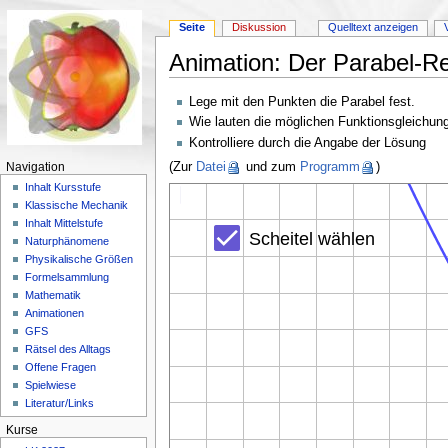
Seite
Diskussion
Quelltext anzeigen
Animation: Der Parabel-R
Wechseln zu:
Navigation
,
Suche
Lege mit den Punkten die Parabel fest.
Wie lauten die möglichen Funktionsgleichun
Kontrolliere durch die Angabe der Lösung
(Zur
Datei
und zum
Programm
)
Navigation
Inhalt Kursstufe
Klassische Mechanik
Inhalt Mittelstufe
Naturphänomene
Physikalische Größen
Formelsammlung
Mathematik
Animationen
GFS
Rätsel des Alltags
Offene Fragen
Spielwiese
Literatur/Links
Kurse