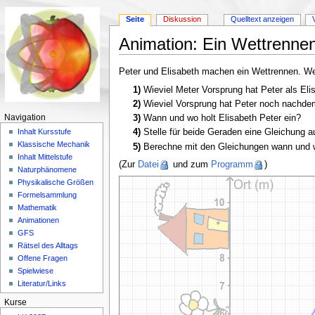
Seite
Diskussion
Quelltext anzeigen
Animation: Ein Wettrennen
Wechseln zu:
Navigation
,
Suche
Peter und Elisabeth machen ein Wettrennen. Wer
1)
Wieviel Meter Vorsprung hat Peter als Eli
2)
Wieviel Vorsprung hat Peter noch nachdem
Navigation
3)
Wann und wo holt Elisabeth Peter ein?
4)
Stelle für beide Geraden eine Gleichung a
Inhalt Kursstufe
Klassische Mechanik
5)
Berechne mit den Gleichungen wann und wo
Inhalt Mittelstufe
(Zur
Datei
und zum
Programm
)
Naturphänomene
Physikalische Größen
Formelsammlung
Mathematik
Animationen
GFS
Rätsel des Alltags
Offene Fragen
Spielwiese
Literatur/Links
Kurse