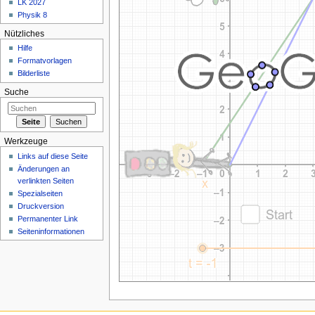
LK 2027
Physik 8
Nützliches
Hilfe
Formatvorlagen
Bilderliste
Suche
Werkzeuge
Links auf diese Seite
Änderungen an
verlinkten Seiten
Spezialseiten
Druckversion
Permanenter Link
Seiteninformationen