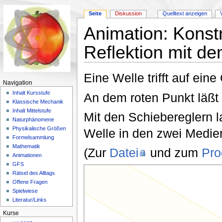
Seite
Diskussion
Quelltext anzeigen
Animation: Konst
Reflektion mit d
Wechseln zu:
Navigation
,
Suche
Eine Welle trifft auf ein
Navigation
Inhalt Kursstufe
An dem roten Punkt läßt 
Klassische Mechanik
Inhalt Mittelstufe
Mit den Schiebereglern 
Naturphänomene
Physikalische Größen
Welle in den zwei Medie
Formelsammlung
Mathematik
(Zur
Datei
und zum
Pr
Animationen
GFS
Rätsel des Alltags
Offene Fragen
Spielwiese
Literatur/Links
Kurse