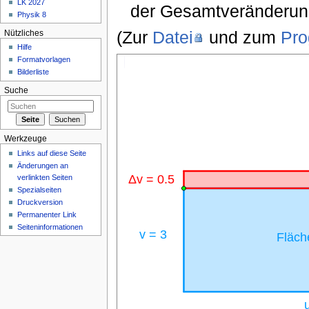
LK 2027
der Gesamtveränderun
Physik 8
(Zur
Datei
und zum
Pr
Nützliches
Hilfe
Formatvorlagen
Bilderliste
Suche
Werkzeuge
Links auf diese Seite
Änderungen an
verlinkten Seiten
Spezialseiten
Druckversion
Permanenter Link
Seiteninformationen