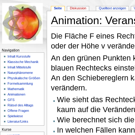
Seite
Diskussion
Quelltext anzeigen
Animation: Veran
Wechseln zu:
Navigation
,
Suche
Die Fläche F eines Rech
oder der Höhe v verände
Navigation
An den grünen Punkten 
Inhalt Kursstufe
Klassische Mechanik
blauen Rechtecks einstel
Inhalt Mittelstufe
Naturphänomene
An den Schiebereglern 
Physikalische Größen
Formelsammlung
verändern.
Mathematik
Animationen
Wie sieht das Rechteck
GFS
Rätsel des Alltags
kaum auf die Veränder
Offene Fragen
Spielwiese
Wie berechnet sich di
Literatur/Links
In welchen Fällen kan
Kurse