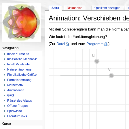
Seite
Diskussion
Quelltext anzeigen
Animation: Verschieben d
Wechseln zu:
Navigation
,
Suche
Mit den Schiebereglern kann man die Normalpar
Wie lautet die Funktionsgleichung?
(Zur
Datei
und zum
Programm
)
Navigation
Inhalt Kursstufe
Klassische Mechanik
Inhalt Mittelstufe
Naturphänomene
Physikalische Größen
Formelsammlung
Mathematik
Animationen
GFS
Rätsel des Alltags
Offene Fragen
Spielwiese
Literatur/Links
Kurse