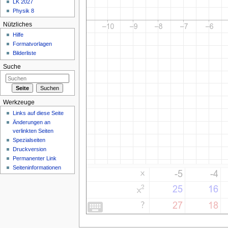
LK 2027
Physik 8
Nützliches
Hilfe
Formatvorlagen
Bilderliste
Suche
Werkzeuge
Links auf diese Seite
Änderungen an
verlinkten Seiten
Spezialseiten
Druckversion
Permanenter Link
Seiteninformationen