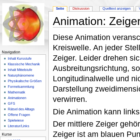
Seite
Diskussion
Quelltext anzeigen
Animation: Zeiger
Wechseln zu:
Navigation
,
Suche
Diese Animation veransch
Kreiswelle. An jeder Stel
Navigation
Zeiger. Leider drehen sic
Inhalt Kursstufe
Klassische Mechanik
Ausbreitungsrichtung, so
Inhalt Mittelstufe
Naturphänomene
Longitudinalwelle und nic
Physikalische Größen
Darstellung zweidimensi
Formelsammlung
Mathematik
verwirren.
Animationen
GFS
Die Animation kann link
Rätsel des Alltags
Offene Fragen
Spielwiese
Der mittlere Zeiger gehö
Literatur/Links
Zeiger ist am blauen Pun
Kurse