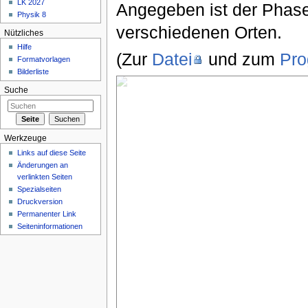
LK 2027
Angegeben ist der Phase
Physik 8
verschiedenen Orten.
Nützliches
Hilfe
(Zur
Datei
und zum
Pr
Formatvorlagen
Bilderliste
Suche
Werkzeuge
Links auf diese Seite
Änderungen an
verlinkten Seiten
Spezialseiten
Druckversion
Permanenter Link
Seiteninformationen