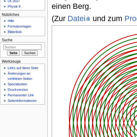
LK 2027
einen Berg.
Physik 8
Nützliches
(Zur
Datei
und zum
Pr
Hilfe
Formatvorlagen
Bilderliste
Suche
Werkzeuge
Links auf diese Seite
Änderungen an
verlinkten Seiten
Spezialseiten
Druckversion
Permanenter Link
Seiteninformationen