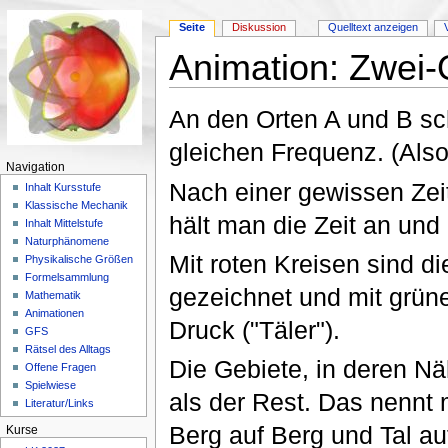
Seite
Diskussion
Quelltext anzeigen
Animation: Zwei-Q
Wechseln zu:
Navigation
,
Suche
An den Orten A und B sc
gleichen Frequenz. (Also 
Navigation
Nach einer gewissen Zeit
Inhalt Kursstufe
Klassische Mechanik
hält man die Zeit an und 
Inhalt Mittelstufe
Naturphänomene
Mit roten Kreisen sind d
Physikalische Größen
Formelsammlung
gezeichnet und mit grüne
Mathematik
Animationen
Druck ("Täler").
GFS
Rätsel des Alltags
Die Gebiete, in deren Nä
Offene Fragen
Spielwiese
als der Rest. Das nennt 
Literatur/Links
Berg auf Berg und Tal auf T
Kurse