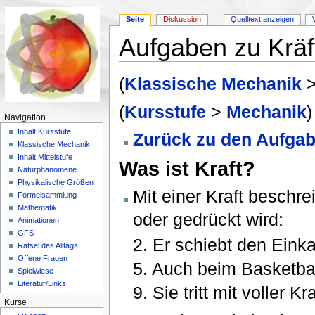
Seite
Diskussion
Quelltext anzeigen
Aufgaben zu Kräf
Wechseln zu:
Navigation
,
Suche
(
Klassische Mechanik
(
Kursstufe
>
Mechanik
)
Navigation
Inhalt Kursstufe
Zurück zu den Aufga
Klassische Mechanik
Inhalt Mittelstufe
Was ist Kraft?
Naturphänomene
Physikalische Größen
Mit einer Kraft besch
Formelsammlung
Mathematik
oder gedrückt wird:
Animationen
GFS
2. Er schiebt den Eink
Rätsel des Alltags
Offene Fragen
5. Auch beim Basketball
Spielwiese
Literatur/Links
9. Sie tritt mit voller Kr
Kurse