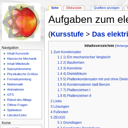
Seite
Diskussion
Quelltext anzeigen
Aufgaben zum ele
Wechseln zu:
Navigation
,
Suche
(
Kursstufe
>
Das elektr
Inhaltsverzeichnis
[
Verberg
Navigation
1
Zum Kondensator
Inhalt Kursstufe
1.1
1) Ein mechanischer Vergleich
Klassische Mechanik
1.2
2) Bauformen
Inhalt Mittelstufe
1.3
3) Kennlinie
Naturphänomene
1.4
4) Dielektrikum
Physikalische Größen
1.5
5) Plattenkondensator mit und ohne Diele
Formelsammlung
1.6
6) Kondensatoren statt Benzin
Mathematik
Animationen
1.7
7) Plattenziehen I
GFS
1.8
8) Plattenziehen II
Rätsel des Alltags
2
Links
Offene Fragen
3
Lösungen
Spielwiese
4
Fußnoten
Literatur/Links
5
ZEUGS
5.1
Grundlagen
Kurse