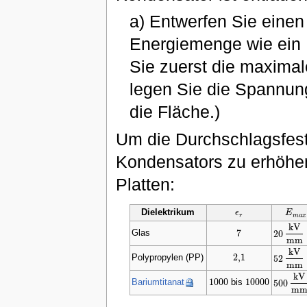
a) Entwerfen Sie einen
Energiemenge wie ein L
Sie zuerst die maxima
legen Sie die Spannun
die Fläche.)
Um die Durchschlagsfesti
Kondensators zu erhöhen
Platten:
Dielektrikum
ϵ
E
ϵ
r
E
m
a
x
r
m
a
x
k
V
7
20
Glas
7
20
k
V
m
m
m
m
k
V
2
,
1
52
Polypropylen (PP)
2
,
1
52
k
V
m
m
m
m
k
V
1000
10000
500
Bariumtitanat
bis
1000
10000
500
k
V
m
m