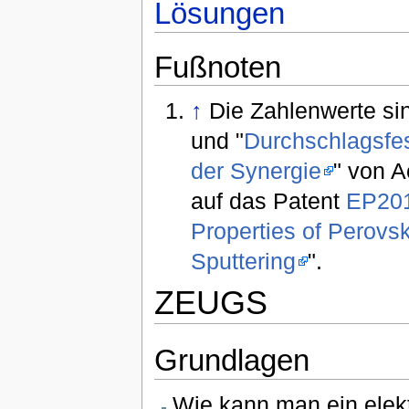
Lösungen
Fußnoten
↑
Die Zahlenwerte sin
und "
Durchschlagsfes
der Synergie
" von 
auf das Patent
EP20
Properties of Perovs
Sputtering
".
ZEUGS
Grundlagen
Wie kann man ein elek