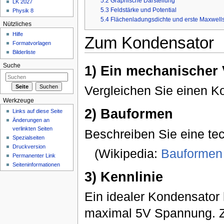
5.2
Graphische Darstellung
LK 2027
5.3
Feldstärke und Potential
Physik 8
5.4
Flächenladungsdichte und erste Maxwell
Nützliches
Hilfe
Zum Kondensator
Formatvorlagen
Bilderliste
Suche
1) Ein mechanischer 
Vergleichen Sie einen K
Werkzeuge
2) Bauformen
Links auf diese Seite
Änderungen an
verlinkten Seiten
Beschreiben Sie eine te
Spezialseiten
Druckversion
(Wikipedia:
Bauformen
Permanenter Link
Seiteninformationen
3) Kennlinie
Ein idealer Kondensator 
maximal 5V Spannung. Ze