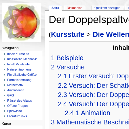
Seite
Diskussion
Quelltext anzeigen
Der Doppelspaltv
Wechseln zu:
Navigation
,
Suche
(
Kursstufe
>
Die Wellen
Inhal
Navigation
Inhalt Kursstufe
1
Beispiele
Klassische Mechanik
Inhalt Mittelstufe
2
Versuche
Naturphänomene
2.1
Erster Versuch: Dop
Physikalische Größen
Formelsammlung
2.2
Versuch: Der Schat
Mathematik
Animationen
2.3
Versuch: Der Doppel
GFS
Rätsel des Alltags
2.4
Versuch: Der Doppel
Offene Fragen
Spielwiese
2.4.1
Animation
Literatur/Links
3
Mathematische Beschrei
Kurse