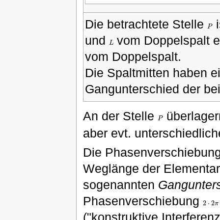
Die betrachtete Stelle
i
P
P
und
vom Doppelspalt en
L
L
vom Doppelspalt.
Die Spaltmitten haben 
Gangunterschied der bei
An der Stelle
überlager
P
P
aber evt. unterschiedlic
Die Phasenverschiebung 
Weglänge der Elementarw
sogenannten
Gangunter
Phasenverschiebung
2
⋅
2
π
2
⋅
2
π
("konstruktive Interferenz