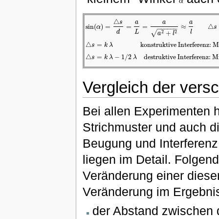
α
α
△
s
a
a
a
sin
(
)
=
=
=
≈
△
α
s
−
−
−
−
−
−
sin
(
α
)
=
△
s
d
=
a
L
=
a
a
2
+
l
2
≈
a
l
△
s
:
Gangunt
L
d
l
√
2
2
+
a
l
△
=
konstruktive Interferenz: 
s
k
λ
△
s
=
k
λ
konstruktive Interferenz: Maximum
△
=
−
1
/
2
destruktive Interferenz: 
s
k
λ
λ
△
s
=
k
λ
−
1
/
2
λ
destruktive Interferenz: Mini
Vergleich der vers
Bei allen Experimenten h
Strichmuster und auch d
Beugung und Interferenz 
liegen im Detail. Folgen
Veränderung einer dieser
Veränderung im Ergebni
der Abstand zwischen