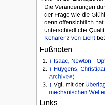
Die Veränderungen durch
der Frage wie die Glüh
denn offensichtlich hat
unterschiedliche Qualit
Kohärenz von Licht
bes
Fußnoten
↑
Isaac, Newton: "Opt
↑
Huygens, Christiaan
Archive
)
↑
Vgl. mit der
Überla
mechanischen Welle
Links