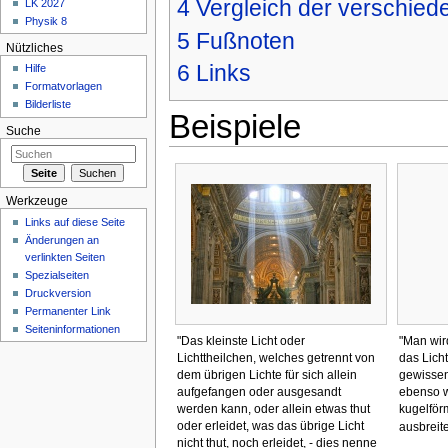
4
Vergleich der verschie
LK 2027
Physik 8
5
Fußnoten
Nützliches
6
Links
Hilfe
Formatvorlagen
Bilderliste
Beispiele
Suche
Werkzeuge
Links auf diese Seite
Änderungen an
verlinkten Seiten
Spezialseiten
Druckversion
Permanenter Link
Seiteninformationen
"Das kleinste Licht oder
"Man wir
Lichttheilchen, welches getrennt von
das Lich
dem übrigen Lichte für sich allein
gewissen 
aufgefangen oder ausgesandt
ebenso w
werden kann, oder allein etwas thut
kugelför
oder erleidet, was das übrige Licht
ausbreite
nicht thut, noch erleidet, - dies nenne