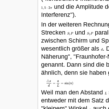
und die Amplitude de
1
,
5
⋅
2
π
1
,
5
⋅
2
π
Interferenz").
In der weiteren Rechnun
Strecken
und
paral
S
P
S
P
S
1
P
S
2
P
1
2
zwischen Schirm und Spal
wesentlich größer als
. 
d
d
Näherung", "Fraunhofer-
genannt. Dann sind die 
ähnlich, denn sie haben 
△
s
a
=
=
sin
(
)
α
△
s
d
=
a
L
=
sin
(
α
)
L
d
Weil man den Abstand
L
L
entweder mit dem Satz d
"kleinem" Winkel
auch 