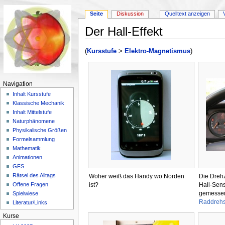
Seite
Diskussion
Quelltext anzeigen
Der Hall-Effekt
Wechseln zu:
Navigation
,
Suche
(
Kursstufe
>
Elektro-Magnetismus
)
Navigation
Inhalt Kursstufe
Klassische Mechanik
Inhalt Mittelstufe
Naturphänomene
Physikalische Größen
Formelsammlung
Mathematik
Animationen
GFS
Rätsel des Alltags
Woher weiß das Handy wo Norden
Die Drehz
ist?
Hall-Sen
Offene Fragen
gemessen
Spielwiese
Raddreh
Literatur/Links
Kurse