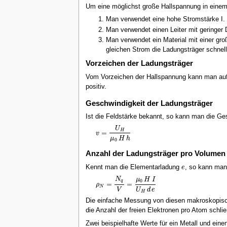
Um eine möglichst große Hallspannung in einem 
Man verwendet eine hohe Stromstärke I. D
Man verwendet einen Leiter mit geringer 
Man verwendet ein Material mit einer gro
gleichen Strom die Ladungsträger schnell
Vorzeichen der Ladungsträger
Vom Vorzeichen der Hallspannung kann man auf d
positiv.
Geschwindigkeit der Ladungsträger
Ist die Feldstärke bekannt, so kann man die Ge
U
H
=
v
v
=
U
H
μ
0
H
h
μ
H
h
0
Anzahl der Ladungsträger pro Volumen
Kennt man die Elementarladung
, so kann man
e
e
N
μ
H
I
0
q
=
=
ρ
ρ
N
=
N
q
V
=
μ
0
H
I
U
H
d
e
N
V
U
d
e
H
Die einfache Messung von diesen makroskopisch
die Anzahl der freien Elektronen pro Atom schli
Zwei beispielhafte Werte für ein Metall und einen