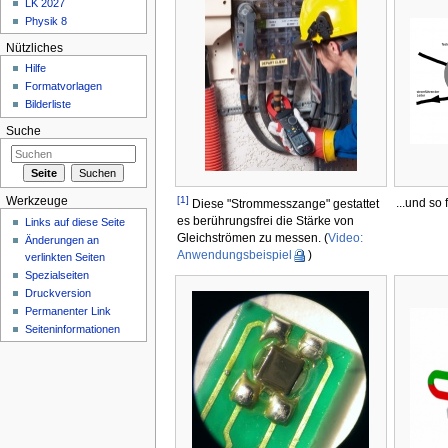
LK 2027
Physik 8
Nützliches
Hilfe
Formatvorlagen
Bilderliste
Suche
[1]
Werkzeuge
...und so 
Diese "Strommesszange" gestattet
es berührungsfrei die Stärke von
Links auf diese Seite
Gleichströmen zu messen. (
Video:
Änderungen an
Anwendungsbeispiel
)
verlinkten Seiten
Spezialseiten
Druckversion
Permanenter Link
Seiteninformationen