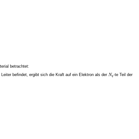
erial betrachtet:
Leiter befindet, ergibt sich die Kraft auf ein Elektron als der
-te Teil der
N
N
q
q