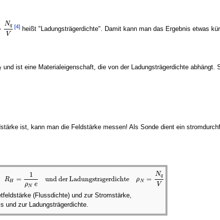
N
q
[4]
=
heißt "Ladungsträgerdichte". Damit kann man das Ergebnis etwas kür
N
q
V
V
und ist eine Materialeigenschaft, die von der Ladungsträgerdichte abhängt. S
H
H
stärke ist, kann man die Feldstärke messen! Als Sonde dient ein stromdurchf
1
N
q
=
und der Ladungstr
gerdichte
=
R
ä
ρ
nte
R
H
=
1
ρ
N
e
und der Ladungsträgerdichte
ρ
N
=
N
q
V
H
N
ρ
e
V
N
tfeldstärke (Flussdichte) und zur Stromstärke,
als und zur Ladungsträgerdichte.