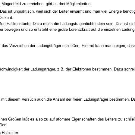
Magnetfeld zu erreichen, gibt es drei Möglichkeiten:
as ist unpraktisch, weil sich der Leiter erwärmt und man viel Energie benötig
Dicke d.
ßen Hallkonstante. Dazu muss die Ladungsträgerdichte klein sein. Das ist ein
er bewegen und so entsteht eine große Lorentzkraft auf die einzelnen Ladungst
as Vorzeichen der Ladungsträger schließen. Hiermit kann man zeigen, dass in
schwindigkeit der Ladungsträger, z.B. der Elektronen bestimmen. Dazu schrei
 mit diesem Versuch auch die Anzahl der freien Ladungsträger bestimmen. Da
en Größen läßt es also zu auf atomare Eigenschaften des Leiters zu schlie
eßen!
 Halbleiter: