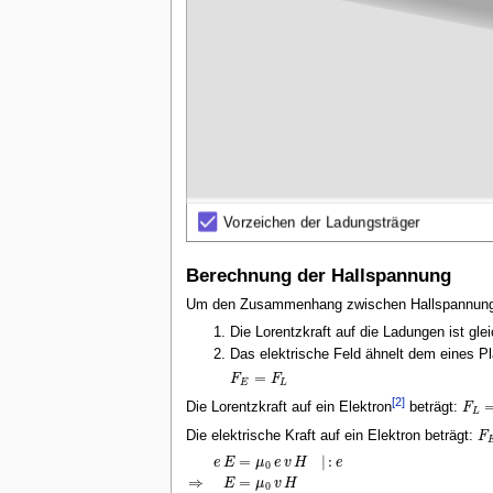
Berechnung der Hallspannung
Um den Zusammenhang zwischen Hallspannung, M
Die Lorentzkraft auf die Ladungen ist glei
Das elektrische Feld ähnelt dem eines P
=
F
F
F
E
=
F
L
E
L
[2]
Die Lorentzkraft auf ein Elektron
beträgt:
F
F
L
Die elektrische Kraft auf ein Elektron beträgt:
F
=
|
:
e
E
μ
e
v
H
e
0
e
E
=
μ
0
e
v
H
|
:
e
⇒
E
=
μ
0
v
H
⇒
=
E
μ
v
H
0