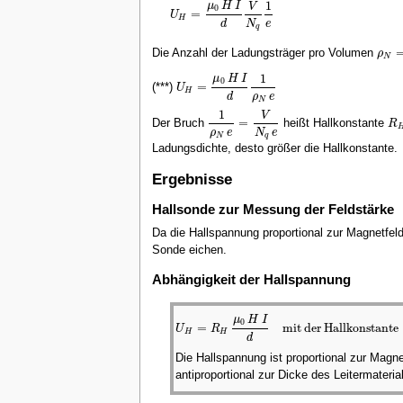
1
μ
H
I
V
0
=
U
U
H
=
μ
0
H
I
d
V
N
q
1
e
H
e
N
d
q
Die Anzahl der Ladungsträger pro Volumen
ρ
ρ
N
=
N
1
μ
H
I
0
=
(***)
U
U
H
=
μ
0
H
I
d
1
ρ
N
e
H
ρ
e
d
N
1
V
=
Der Bruch
heißt Hallkonstante
R
1
ρ
N
e
=
V
N
q
e
R
ρ
e
N
e
N
q
Ladungsdichte, desto größer die Hallkonstante.
Ergebnisse
Hallsonde zur Messung der Feldstärke
Da die Hallspannung proportional zur Magnetfeld
Sonde eichen.
Abhängigkeit der Hallspannung
μ
H
I
0
=
mit der Hallkonstante
U
R
U
H
=
R
H
μ
0
H
I
d
mit der Hallkonsta
H
H
d
Die Hallspannung ist proportional zur Magne
antiproportional zur Dicke des Leitermateri