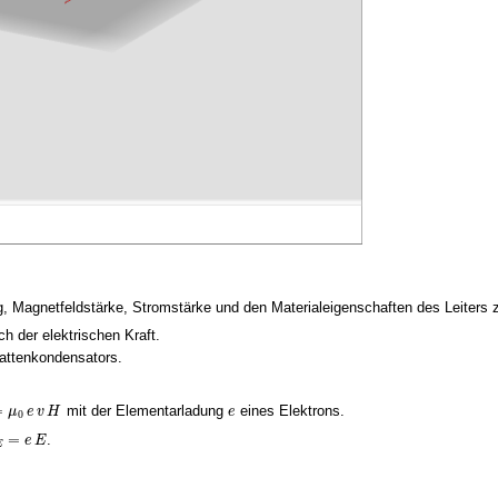
agnetfeldstärke, Stromstärke und den Materialeigenschaften des Leiters 
ch der elektrischen Kraft.
lattenkondensators.
=
mit der Elementarladung
eines Elektrons.
μ
e
v
H
e
L
=
μ
0
e
v
H
e
0
=
.
e
E
F
E
=
e
E
E