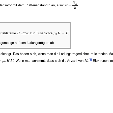
U
H
=
densator mit dem Plattenabstand h an, also:
E
E
=
U
H
h
h
=
etfeldstärke
(bzw. zur Flussdichte
)
H
μ
H
B
H
μ
0
H
=
B
0
.
ungsmenge auf den Ladungsträgern ab.
ksichtigt. Das ändert sich, wenn man die Ladungsträgerdichte im leitenden Mat
[3]
=
. Wenn man annimmt, dass sich die Anzahl von
Elektronen im 
μ
H
I
l
N
e
s
=
μ
0
H
I
l
N
q
0
q
.