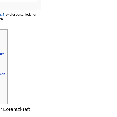
n
zweier verschiedener
en
rke
r
umen
r Lorentzkraft