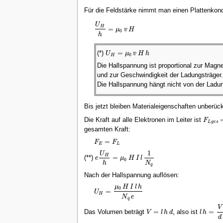
Für die Feldstärke nimmt man einen Plattenkon
U
H
=
μ
v
H
U
H
h
=
μ
0
v
H
0
h
=
(*)
U
μ
v
H
h
U
H
=
μ
0
v
H
h
0
H
Die Hallspannung ist proportional zur Magn
und zur Geschwindigkeit der Ladungsträger
Die Hallspannung hängt nicht von der Lad
Bis jetzt bleiben Materialeigenschaften unberüc
Die Kraft auf alle Elektronen im Leiter ist
F
F
L
g
L
g
e
s
gesamten Kraft:
=
F
F
F
E
=
F
L
E
L
1
U
H
=
(**)
e
μ
H
I
l
e
U
H
h
=
μ
0
H
I
l
1
N
q
0
N
h
q
Nach der Hallspannung auflösen:
μ
H
I
l
h
0
=
U
U
H
=
μ
0
H
I
l
h
N
q
e
H
N
e
q
V
=
,
=
Das Volumen beträgt
also ist
V
l
h
d
l
h
V
=
l
h
d
,
l
h
=
V
d
d