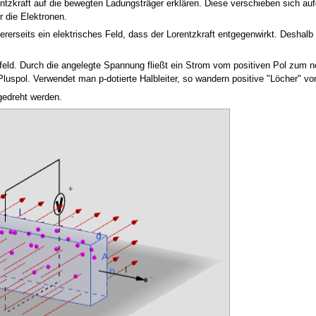
zkraft auf die bewegten Ladungsträger erklären. Diese verschieben sich aufg
r die Elektronen.
erseits ein elektrisches Feld, dass der Lorentzkraft entgegenwirkt. Deshalb st
eld. Durch die angelegte Spannung fließt ein Strom vom positiven Pol zum ne
uspol. Verwendet man p-dotierte Halbleiter, so wandern positive "Löcher" v
gedreht werden.