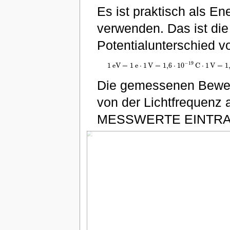
Es ist praktisch als En
verwenden. Das ist die
Potentialunterschied v
−
19
1
e
V
=
1
e
⋅
1
V
=
1
,
6
⋅
10
C
⋅
1
V
=
1
1
e
V
=
1
e
⋅
1
V
=
1
,
6
⋅
10
−
19
C
⋅
1
V
=
1
,
6
⋅
1
Die gemessenen Beweg
von der Lichtfrequenz
MESSWERTE EINTRA