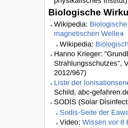
physikalisches Institut)
Biologische Wirk
Wikipedia:
Biologische
magnetischen Welle
Wikipedia:
Biologisc
Hanno Krieger: "Grund
Strahlungsschutzes",
2012/967)
Liste der Ionisationse
Schild, abc-gefahren.d
SODIS (Solar Disinfect
Sodis-Seite der Eaw
Video:
Wissen vor 8 