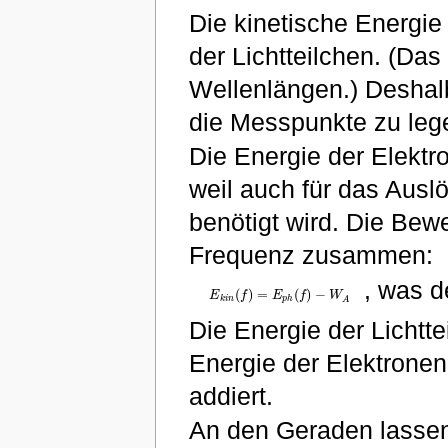
Die kinetische Energie 
der Lichtteilchen. (Da
Wellenlängen.) Deshalb
die Messpunkte zu leg
Die Energie der Elektro
weil auch für das Ausl
benötigt wird. Die Bew
Frequenz zusammen:
, was 
(
)
=
(
)
−
E
f
E
f
W
E
k
i
n
(
f
)
=
E
p
h
(
f
)
−
W
A
k
i
n
p
h
A
Die Energie der Lichtt
Energie der Elektrone
addiert.
An den Geraden lassen 