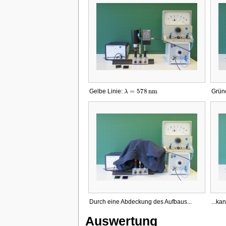
=
578
n
m
Gelbe Linie:
Grüne
λ
λ
=
578
n
m
Durch eine Abdeckung des Aufbaus...
...ka
Auswertung