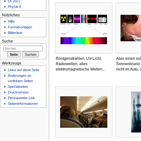
LK 2027
Physik 8
Nützliches
Hilfe
Formatvorlagen
Bilderliste
Suche
Röntgenstrahlen, UV-Licht,
Aber einen so
Werkzeuge
Radiowellen, alles
Sonnenbrand
elektromagnetische Wellen...
nicht im Auto,
Links auf diese Seite
Änderungen an
verlinkten Seiten
Spezialseiten
Druckversion
Permanenter Link
Seiteninformationen