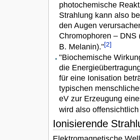
photochemische Reakti
Strahlung kann also b
den Augen verursachen.
Chromophoren – DNS (
[2]
B. Melanin)."
"Biochemische Wirkung
die Energieübertragung 
für eine Ionisation beträ
typischen menschliche
eV zur Erzeugung eines
wird also offensichtlic
Ionisierende Strah
Elektromagnetische Well