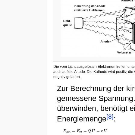
Die vom Licht ausgelösten Elektronen treffen unt
auch auf die Anode. Die Kathode wird positiv, die
negativ geladen.
Zur Berechnung der ki
gemessene Spannung. 
überwinden, benötigt e
[8]
Energiemenge
:
=
=
=
E
E
Q
U
e
U
E
k
i
n
=
E
e
l
=
Q
U
=
e
U
k
i
n
e
l