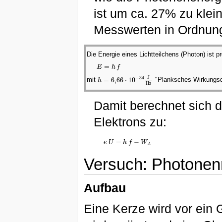
ist um ca. 27% zu klein
Messwerten in Ordnung
Die Energie eines Lichtteilchens (Photon) ist p
=
E
h
f
E
=
h
f
J
−
34
=
6
,
66
⋅
10
mit
"Planksches Wirkungs
h
h
=
6
,
66
⋅
10
−
34
J
H
z
H
z
Damit berechnet sich d
Elektrons zu:
=
−
e
U
h
f
W
e
U
=
h
f
−
W
A
A
Versuch: Photonen
Aufbau
Eine Kerze wird vor ein 