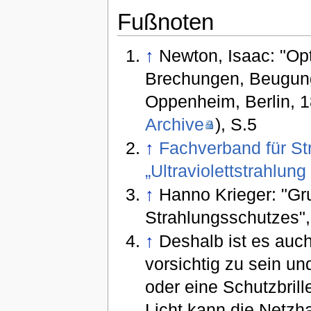
Fußnoten
↑
Newton, Isaac: "Op
Brechungen, Beugung
Oppenheim, Berlin, 1
Archive
), S.5
↑
Fachverband für St
„Ultraviolettstrahlung
↑
Hanno Krieger: "Gr
Strahlungsschutzes",
↑
Deshalb ist es auc
vorsichtig zu sein u
oder eine Schutzbrill
Licht kann die Netzh