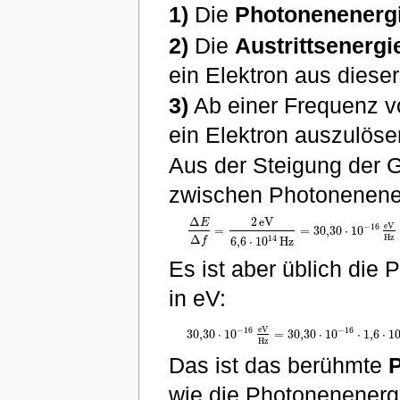
1)
Die
Photonenenerg
2)
Die
Austrittsenergi
ein Elektron aus diese
3)
Ab einer Frequenz v
ein Elektron auszulöse
Aus der Steigung der Ge
zwischen Photonenene
Δ
2
e
V
E
e
V
−
16
=
=
30
,
30
⋅
10
Δ
E
Δ
f
=
2
e
V
6
,
6
⋅
10
14
H
z
=
30
,
30
⋅
10
−
16
e
V
H
z
H
z
Δ
14
6
,
6
⋅
10
H
z
f
Es ist aber üblich die
in eV:
e
V
−
16
−
16
30
,
30
⋅
10
=
30
,
30
⋅
10
⋅
1
,
6
⋅
1
30
,
30
⋅
10
−
16
e
V
H
z
=
30
,
30
⋅
10
−
16
⋅
1
,
6
⋅
10
−
1
H
z
Das ist das berühmte
wie die Photonenenerg