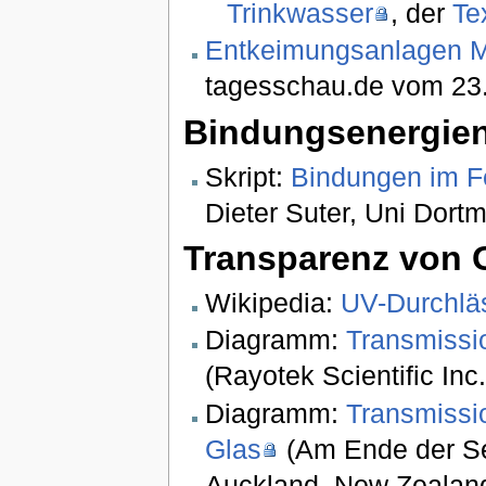
Trinkwasser
, der
Te
Entkeimungsanlagen M
tagesschau.de vom 23
Bindungsenergie
Skript:
Bindungen im F
Dieter Suter, Uni Dort
Transparenz von 
Wikipedia:
UV-Durchläs
Diagramm:
Transmissi
(Rayotek Scientific Inc
Diagramm:
Transmissi
Glas
(Am Ende der Se
Auckland, New Zealan