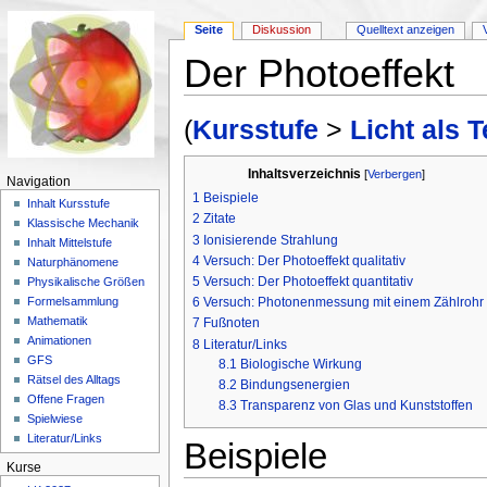
Seite
Diskussion
Quelltext anzeigen
Der Photoeffekt
Wechseln zu:
Navigation
,
Suche
(
Kursstufe
>
Licht als 
Inhaltsverzeichnis
[
Verbergen
]
Navigation
1
Beispiele
Inhalt Kursstufe
2
Zitate
Klassische Mechanik
3
Ionisierende Strahlung
Inhalt Mittelstufe
4
Versuch: Der Photoeffekt qualitativ
Naturphänomene
5
Versuch: Der Photoeffekt quantitativ
Physikalische Größen
6
Versuch: Photonenmessung mit einem Zählrohr
Formelsammlung
Mathematik
7
Fußnoten
Animationen
8
Literatur/Links
GFS
8.1
Biologische Wirkung
Rätsel des Alltags
8.2
Bindungsenergien
Offene Fragen
8.3
Transparenz von Glas und Kunststoffen
Spielwiese
Literatur/Links
Beispiele
Kurse