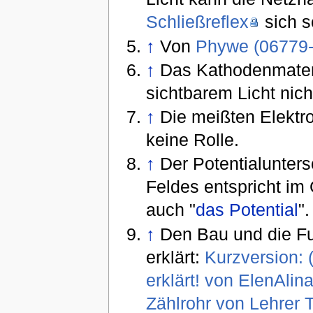
Schließreflex
sich s
↑
Von
Phywe (06779-
↑
Das Kathodenmateria
sichtbarem Licht nich
↑
Die meißten Elektro
keine Rolle.
↑
Der Potentialunters
Feldes entspricht im
auch "
das Potential
".
↑
Den Bau und die Fu
erklärt:
Kurzversion: 
erklärt! von ElenAlina
Zählrohr von Lehrer 