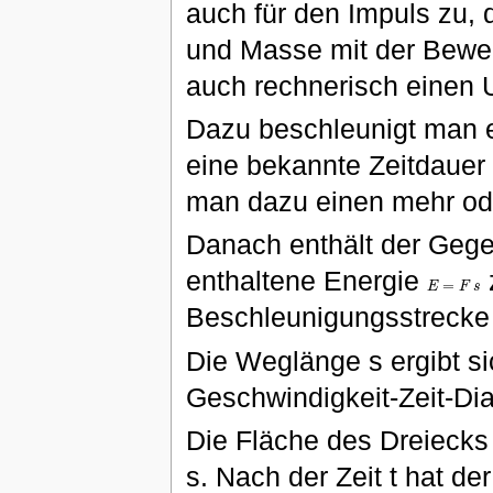
auch für den Impuls zu, 
und Masse mit der Bew
auch rechnerisch einen 
Dazu beschleunigt man e
eine bekannte Zeitdauer
man dazu einen mehr od
Danach enthält der Geg
enthaltene Energie
=
E
F
s
E
=
F
s
Beschleunigungsstrecke
Die Weglänge s ergibt s
Geschwindigkeit-Zeit-D
Die Fläche des Dreiecks
s. Nach der Zeit t hat d