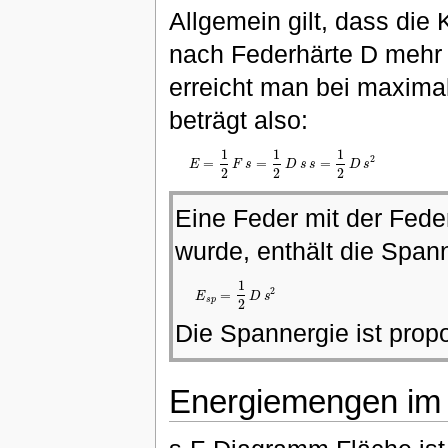
Allgemein gilt, dass die 
nach Federhärte D mehr 
erreicht man bei maximal
beträgt also:
1
1
1
2
=
=
=
E
F
s
D
s
s
D
s
E
=
1
2
F
s
=
1
2
D
s
s
=
1
2
D
s
2
2
2
2
Eine Feder mit der Fede
wurde, enthält die Span
1
2
=
E
D
s
E
s
p
=
1
2
D
s
2
s
p
2
Die Spannergie ist prop
Energiemengen im