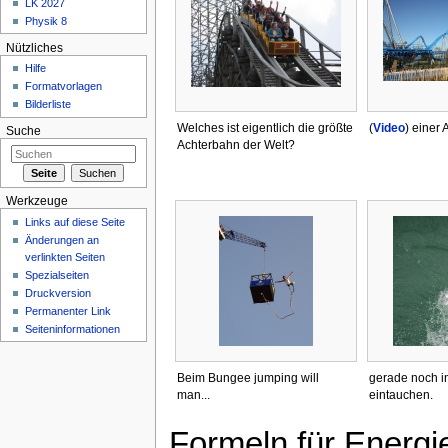
LK 2027
Physik 8
Nützliches
Hilfe
Formatvorlagen
Bilderliste
Welches ist eigentlich die größte
(
Video
) einer 
Suche
Achterbahn der Welt?
Werkzeuge
Links auf diese Seite
Änderungen an
verlinkten Seiten
Spezialseiten
Druckversion
Permanenter Link
Seiteninformationen
Beim Bungee jumping will
gerade noch i
man...
eintauchen.
Formeln für Energi