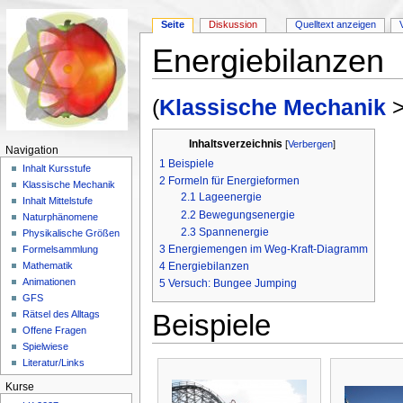
Seite
Diskussion
Quelltext anzeigen
Energiebilanzen
Wechseln zu:
Navigation
,
Suche
(
Klassische Mechanik
Inhaltsverzeichnis
[
Verbergen
]
Navigation
1
Beispiele
Inhalt Kursstufe
2
Formeln für Energieformen
Klassische Mechanik
2.1
Lageenergie
Inhalt Mittelstufe
2.2
Bewegungsenergie
Naturphänomene
2.3
Spannenergie
Physikalische Größen
3
Energiemengen im Weg-Kraft-Diagramm
Formelsammlung
4
Energiebilanzen
Mathematik
Animationen
5
Versuch: Bungee Jumping
GFS
Beispiele
Rätsel des Alltags
Offene Fragen
Spielwiese
Literatur/Links
Kurse