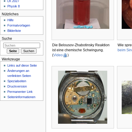
LK 2027
Physik 8
Nützliches
Hilfe
Formatvorlagen
Bilderliste
Suche
Die Belousov-Zhabotinsky Reaktion
Wie spre
ist eine chemische Schwingung.
beim Si
(
Video
)
Werkzeuge
Links auf diese Seite
Änderungen an
verlinkten Seiten
Spezialseiten
Druckversion
Permanenter Link
Seiteninformationen