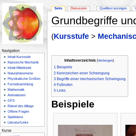
Seite
Diskussion
Quelltext anzeigen
Grundbegriffe un
Wechseln zu:
Navigation
,
Suche
(
Kursstufe
>
Mechanis
Navigation
Inhalt Kursstufe
Inhaltsverzeichnis
[
Verbergen
]
Klassische Mechanik
1
Beispiele
Inhalt Mittelstufe
2
Kennzeichen einer Schwingung
Naturphänomene
3
Begriffe einer mechanischen Schwingung
Physikalische Größen
Formelsammlung
4
Fußnoten
Mathematik
5
Links
Animationen
Beispiele
GFS
Rätsel des Alltags
Offene Fragen
Spielwiese
Literatur/Links
Kurse