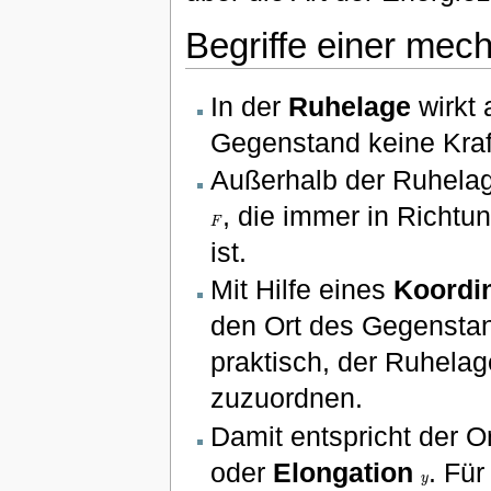
Begriffe einer me
In der
Ruhelage
wirkt
Gegenstand keine Kraf
Außerhalb der Ruhelag
, die immer in Richtu
F
F
ist.
Mit Hilfe eines
Koordi
den Ort des Gegenstan
praktisch, der Ruhela
zuzuordnen.
Damit entspricht der O
oder
Elongation
. Für
y
y