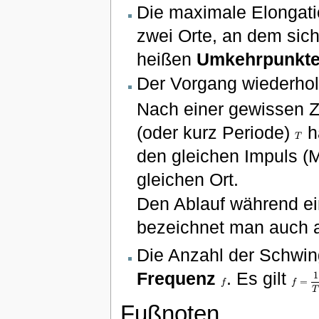
Die maximale Elongati
zwei Orte, an dem sich
heißen
Umkehrpunkt
Der Vorgang wiederholt
Nach einer gewissen Z
(oder kurz Periode)
h
T
T
den gleichen Impuls (
gleichen Ort.
Den Ablauf während ei
bezeichnet man auch 
Die Anzahl der Schwin
Frequenz
. Es gilt
1
=
f
f
f
f
=
1
T
T
Fußnoten