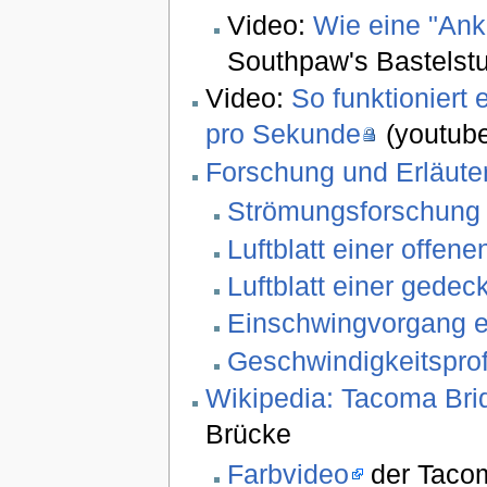
Video:
Wie eine "Ank
Southpaw's Bastelst
Video:
So funktioniert 
pro Sekunde
(youtube
Forschung und Erläute
Strömungsforschung 
Luftblatt einer offene
Luftblatt einer gedec
Einschwingvorgang ei
Geschwindigkeitsprofi
Wikipedia: Tacoma Bri
Brücke
Farbvideo
der Taco