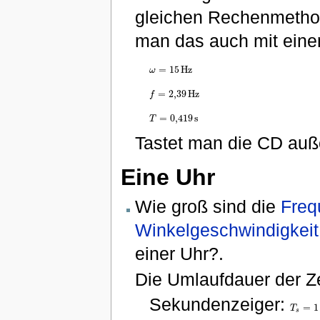
gleichen Rechenmethod
man das auch mit eine
=
15
H
z
ω
ω
=
15
H
z
=
2
,
39
H
z
f
f
=
2
,
39
H
z
=
0,419
s
T
T
=
0,419
s
Tastet man die CD auß
Eine Uhr
Wie groß sind die
Freq
Winkelgeschwindigkeit
einer Uhr?.
Die Umlaufdauer der Ze
Sekundenzeiger:
=
1
T
T
s
=
s