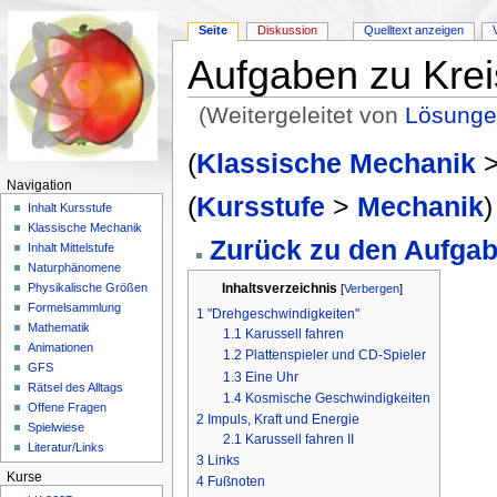
Seite
Diskussion
Quelltext anzeigen
Aufgaben zu Kre
(Weitergeleitet von
Lösunge
Wechseln zu:
Navigation
,
Suche
(
Klassische Mechanik
Navigation
(
Kursstufe
>
Mechanik
)
Inhalt Kursstufe
Klassische Mechanik
Zurück zu den Aufga
Inhalt Mittelstufe
Naturphänomene
Physikalische Größen
Inhaltsverzeichnis
[
Verbergen
]
Formelsammlung
1
"Drehgeschwindigkeiten"
Mathematik
1.1
Karussell fahren
Animationen
1.2
Plattenspieler und CD-Spieler
GFS
1.3
Eine Uhr
Rätsel des Alltags
1.4
Kosmische Geschwindigkeiten
Offene Fragen
2
Impuls, Kraft und Energie
Spielwiese
2.1
Karussell fahren II
Literatur/Links
3
Links
Kurse
4
Fußnoten