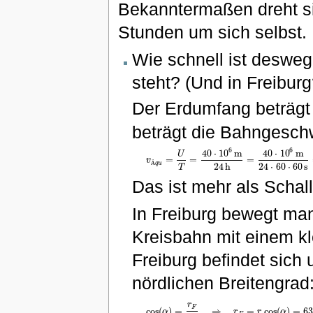
Bekanntermaßen dreht si
Stunden um sich selbst.
Wie schnell ist deswe
steht? (Und in Freiburg
Der Erdumfang beträgt 
beträgt die Bahngesch
6
6
40
⋅
10
m
40
⋅
10
m
U
=
=
=
v
v
Ä
q
u
=
U
T
=
40
⋅
10
6
m
24
h
=
40
⋅
10
6
m
24
⋅
60
⋅
60
Ä
q
u
24
⋅
60
⋅
60
s
24
h
T
Das ist mehr als Schal
In Freiburg bewegt man
Kreisbahn mit einem k
Freiburg befindet sich
nördlichen Breitengrad
r
F
cos
(
)
=
⇒
=
cos
(
)
=
6
α
r
r
α
cos
(
α
)
=
r
F
r
⇒
r
F
=
r
cos
(
α
)
=
6350
k
m
⋅