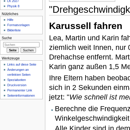
LK 2027
"Drehgeschwindigk
Physik 8
Nützliches
Hilfe
Karussell fahren
Formatvorlagen
Bilderliste
Lea, Martin und Karin fa
Suche
ziemlich weit Innen, nur 
Drehachse entfernt. Mart
Werkzeuge
Karin ganz außen 1,5 Met
Links auf diese Seite
Änderungen an
verlinkten Seiten
Ihre Eltern haben beobac
Spezialseiten
Druckversion
sich in 2 Sekunden einma
Permanenter Link
jetzt: "
Wie schnell ist m
Seiteninformationen
Berechne die Frequenz
Winkelgeschwindigkeit 
Alle Kinder sind in dem