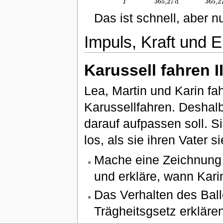
365
,
2
365
,
27
d
T
Das ist schnell, aber n
Impuls, Kraft und E
Karussell fahren I
Lea, Martin und Karin fah
Karussellfahren. Deshalb
darauf aufpassen soll. Si
los, als sie ihren Vater s
Mache eine Zeichnung
und erkläre, wann Kari
Das Verhalten des Ball
Trägheitsgsetz erkläre