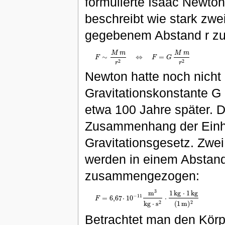
formulierte Isaac Newto
beschreibt wie stark zw
gegebenem Abstand r z
M
m
M
m
∼
⇔
=
F
F
G
F
∼
M
m
r
2
⇔
F
=
G
M
m
r
2
2
2
r
r
Newton hatte noch nicht
Gravitationskonstante G
etwa 100 Jahre später. D
Zusammenhang der Einh
Gravitationsgesetz. Zwei
werden in einem Abstand
zusammengezogen:
3
1
k
g
⋅
1
k
g
m
−
11
=
6
,
67
⋅
10
⋅
F
F
=
6
,
67
⋅
10
−
11
m
3
k
g
⋅
s
2
⋅
1
k
g
⋅
1
k
g
(
1
m
)
2
2
2
k
g
⋅
s
(
1
m
)
Betrachtet man den Körp