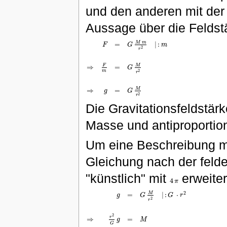
und den anderen mit der 
Aussage über die Felds
M
m
=
|
:
F
G
m
2
r
F
M
⇒
=
G
F
=
G
M
m
r
2
|
:
m
⇒
F
m
=
G
M
r
2
⇒
g
=
G
M
r
2
2
m
r
M
⇒
=
g
G
2
r
Die Gravitationsfeldstärk
Masse und antiproportio
Um eine Beschreibung m
Gleichung nach der fel
"künstlich" mit
erweiter
4
π
4
π
2
M
=
|
:
⋅
g
G
G
r
2
r
2
r
⇒
=
g
M
G