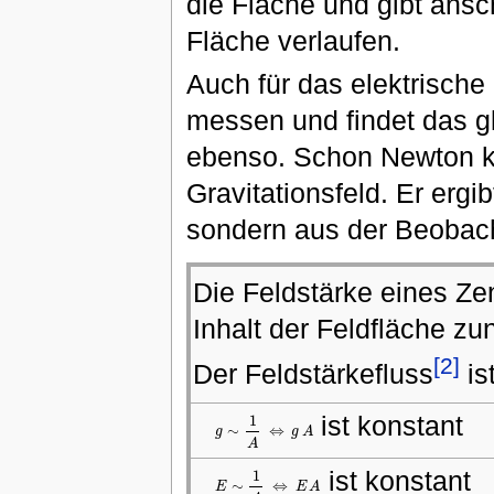
die Fläche und gibt ansch
Fläche verlaufen.
Auch für das elektrisc
messen und findet das gl
ebenso. Schon Newton 
Gravitationsfeld. Er ergi
sondern aus der Beobach
Die Feldstärke eines Ze
Inhalt der Feldfläche zu
[2]
Der Feldstärkefluss
is
ist konstant
1
∼
⇔
g
g
A
g
∼
1
A
⇔
g
A
A
ist konstant
1
∼
⇔
E
E
A
E
∼
1
A
⇔
E
A