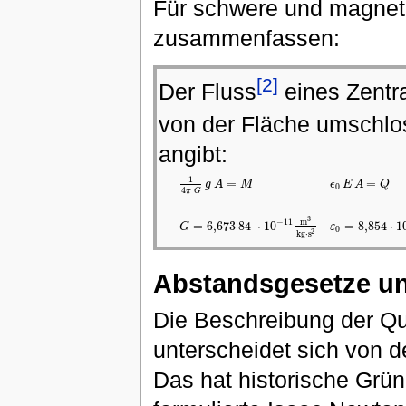
Für schwere und magneti
zusammenfassen:
[2]
Der Fluss
eines Zentra
von der Fläche umschl
angibt:
1
=
=
g
A
M
ϵ
E
A
Q
0
4
π
G
1
4
π
G
g
A
=
M
ϵ
0
E
A
=
Q
μ
0
H
A
=
Q
m
A
=
4
π
r
2
G
=
6,673
84
⋅
1
3
m
−
11
=
6,673
84
⋅
10
=
8,854
⋅
1
G
ε
0
2
k
g
⋅
s
Abstandsgesetze un
Die Beschreibung der Qu
unterscheidet sich von d
Das hat historische Grü