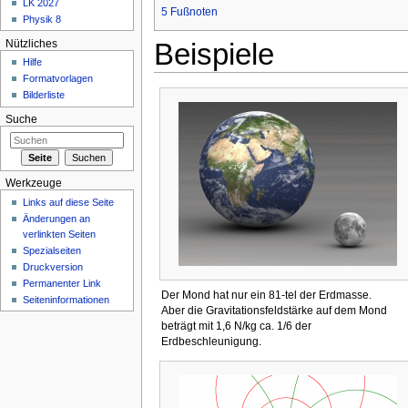
LK 2027
5
Fußnoten
Physik 8
Beispiele
Nützliches
Hilfe
Formatvorlagen
Bilderliste
Suche
Werkzeuge
Links auf diese Seite
Änderungen an
verlinkten Seiten
Spezialseiten
Druckversion
Permanenter Link
Der Mond hat nur ein 81-tel der Erdmasse.
Seiteninformationen
Aber die Gravitationsfeldstärke auf dem Mond
beträgt mit 1,6 N/kg ca. 1/6 der
Erdbeschleunigung.