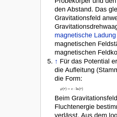
Probekörper und den 
den Abstand. Das gl
Gravitationsfeld an
Gravitationsdrehwaa
magnetische Ladung
magnetischen Feldst
magnetischen Feldkon
↑
Für das Potential e
die Aufleitung (Stamm
die Form:
(
)
=
c
⋅
ln
(
)
φ
r
r
φ
(
r
)
=
c
⋅
ln
(
r
)
Beim Gravitationsfel
Fluchtenergie bestimm
verlässt. Aus dem lo