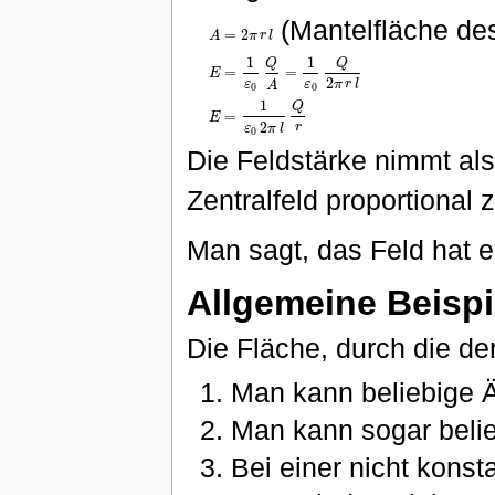
(Mantelfläche des
=
2
A
π
r
l
A
=
2
π
r
l
1
1
Q
Q
=
=
E
E
=
1
ε
0
Q
A
=
1
ε
0
Q
2
π
r
l
2
ε
ε
π
r
l
A
0
0
1
Q
=
E
E
=
1
ε
0
2
π
l
Q
r
2
r
ε
π
l
0
Die Feldstärke nimmt als
Zentralfeld proportional 
Man sagt, das Feld hat e
Allgemeine Beispi
Die Fläche, durch die de
Man kann beliebige Ä
Man kann sogar beli
Bei einer nicht konst