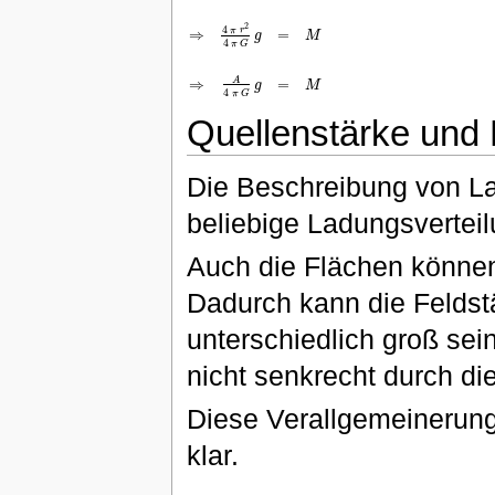
g
=
G
M
r
2
|
:
G
⋅
r
2
⇒
r
2
G
g
=
M
⇒
4
π
r
2
4
π
G
g
=
M
⇒
A
4
π
G
g
=
M
2
4
π
r
⇒
=
g
M
4
π
G
A
⇒
=
g
M
4
π
G
Quellenstärke und F
Die Beschreibung von La
beliebige Ladungsverteil
Auch die Flächen können
Dadurch kann die Feldstä
unterschiedlich groß sei
nicht senkrecht durch die
Diese Verallgemeinerun
klar.