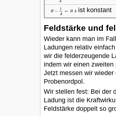
A
ist konstant
1
∼
⇔
H
H
A
H
∼
1
A
⇔
H
A
A
Feldstärke und f
Wieder kann man im Fal
Ladungen relativ einfac
wir die felderzeugende
indem wir einen zweiten 
Jetzt messen wir wieder 
Probenordpol.
Wir stellen fest: Bei de
Ladung ist die Kraftwirk
Feldstärke doppelt so gr