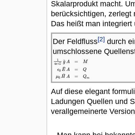
Skalarprodukt macht. Um
berücksichtigen, zerlegt 
Das heißt man integriert 
[2]
Der Feldfluss
durch ei
umschlossene Quellenst
1
¯
=
g
A
M
4
π
G
¯
=
1
4
π
G
g
¯
A
=
M
ϵ
0
E
¯
A
=
Q
μ
0
H
¯
A
=
Q
m
ϵ
E
A
Q
0
¯
=
μ
H
A
Q
0
m
Auf diese elegant formuli
Ladungen Quellen und Se
verallgemeinerte Version