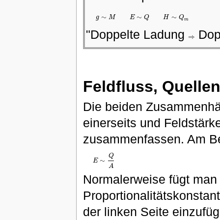
∼
∼
∼
g
M
E
Q
H
Q
g
∼
M
E
∼
Q
H
∼
Q
m
m
"Doppelte Ladung
Dopp
⇒
⇒
Feldfluss, Quelle
Die beiden Zusammenhän
einerseits und Feldstär
zusammenfassen. Am Beis
Q
∼
E
E
∼
Q
A
A
Normalerweise fügt man 
Proportionalitätskonstant
der linken Seite einzufü