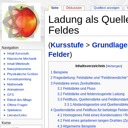
Seite
Diskussion
Quelltext anzeigen
Ladung als Quell
Feldes
Wechseln zu:
Navigation
,
Suche
(
Kursstufe
>
Grundlagen
Navigation
Felder
)
Inhalt Kursstufe
Klassische Mechanik
Inhalt Mittelstufe
Inhaltsverzeichnis
[
Verbergen
]
Naturphänomene
1
Beispiele
Physikalische Größen
2
Fragestellung: Feldstärke und "Feldliniendichte"
Formelsammlung
3
Feldstärke eines Zentralfeldes
Mathematik
3.1
Feldstärke und Fluss
Animationen
3.2
Feldstärke und felderzeugende Ladung
GFS
3.3
Feldfluss, Quellenstärke und Feldkonstan
Rätsel des Alltags
3.3.1
Abstandsgesetze und Quellenstärk
Offene Fragen
4
Quellenstärke und Feldfluss für beliebige Felder
Spielwiese
4.1
Homogenes Feld eines Kondensators / 
Literatur/Links
4.2
Feld eines geladenen langen Drahtes (Zyl
Kurse
4.3
Allgemeine Beispiele