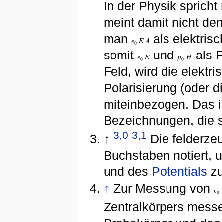
In der Physik sprich
meint damit nicht de
man
als elektris
ϵ
E
A
ϵ
0
E
A
0
somit
und
als F
ϵ
E
μ
H
ϵ
0
E
μ
0
H
0
0
Feld, wird die elektr
Polarisierung (oder 
miteinbezogen. Das is
Bezeichnungen, die s
3,0
3,1
↑
Die felderze
Buchstaben notiert, 
und des
Potentials
zu
↑
Zur Messung von
ϵ
ϵ
0
Zentralkörpers messe