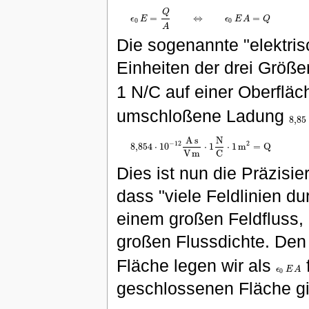
Q
=
⇔
=
ϵ
E
ϵ
E
A
Q
ϵ
0
E
=
Q
A
⇔
ϵ
0
E
A
=
Q
0
0
A
Die sogenannte "elektri
Einheiten der drei Größ
1 N/C auf einer Oberflä
umschloßene Ladung
8
,
85
8
,
85
A
s
N
−
12
2
8,854
⋅
10
⋅
1
⋅
1
m
=
Q
8,854
⋅
10
−
12
A
s
V
m
⋅
1
N
C
⋅
1
m
2
=
Q
V
m
C
Dies ist nun die Präzisie
dass "viele Feldlinien d
einem großen Feldfluss, d
großen Flussdichte. Den 
Fläche legen wir als
ϵ
E
A
ϵ
0
E
A
0
geschlossenen Fläche gi