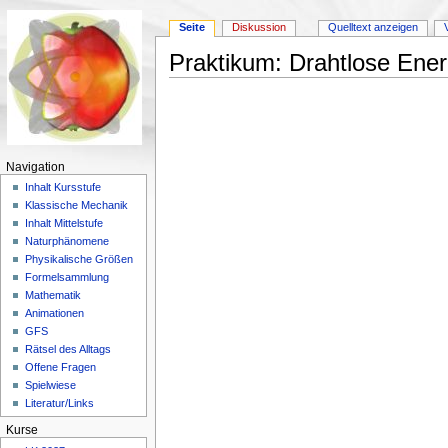
Seite
Diskussion
Quelltext anzeigen
Praktikum: Drahtlose Ene
Wechseln zu:
Navigation
,
Suche
Navigation
Inhalt Kursstufe
Klassische Mechanik
Inhalt Mittelstufe
Naturphänomene
Physikalische Größen
Formelsammlung
Mathematik
Animationen
GFS
Rätsel des Alltags
Offene Fragen
Spielwiese
Literatur/Links
Kurse