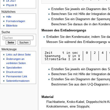
LK 2027
Physik 8
Erstellen Sie jeweils ein Diagramm des 
Nützliches
Berechnen Sie mit Hilfe der Integration d
Hilfe
Erstellen Sie ein Diagramm der Spannung
Formatvorlagen
Berechnen Sie daraus die in den Kondens
Bilderliste
Messen des Entladevorgangs
Suche
Entladen Sie den Kondensator, indem Sie d
Messen Sie während des Entladevorgangs wi
Werkzeuge
Zeit     t in sec  | 0 | 2 | 4 | 6
Links auf diese Seite
Spannung    U in V |   |   |   |  
Änderungen an
verlinkten Seiten
Spezialseiten
Erstellen Sie jeweils ein Diagramm des 
Druckversion
Berechnen Sie mit Hilfe der Integration d
Permanenter Link
Erstellen Sie ein Diagramm der Spannung
Seiteninformationen
Bestimmen Sie aus dem U-Q-Diagramm d
Material
Flachbatterie, Kroko-Kabel, Doppelschicht-
Krokoklemmen, eine Stoppuhr,