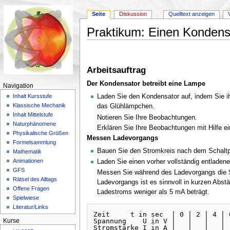
Seite
Diskussion
Quelltext anzeigen
Praktikum: Einen Kondens
Wechseln zu:
Navigation
,
Suche
Arbeitsauftrag
Der Kondensator betreibt eine Lampe
Navigation
Laden Sie den Kondensator auf, indem Sie i
Inhalt Kursstufe
Klassische Mechanik
das Glühlämpchen.
Inhalt Mittelstufe
Notieren Sie Ihre Beobachtungen.
Naturphänomene
Erklären Sie Ihre Beobachtungen mit Hilfe 
Physikalische Größen
Messen Ladevorgangs
Formelsammlung
Bauen Sie den Stromkreis nach dem Schaltpl
Mathematik
Animationen
Laden Sie einen vorher vollständig entladene
GFS
Messen Sie während des Ladevorgangs die S
Rätsel des Alltags
Ladevorgangs ist es sinnvoll in kurzen Abst
Offene Fragen
Ladestroms weniger als 5 mA beträgt.
Spielwiese
Literatur/Links
Zeit     t in sec  | 0 | 2 | 4 | 6
Spannung    U in V |   |   |   |  
Kurse