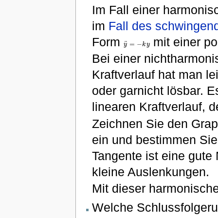
Im Fall einer harmoni
im
Fall des schwinge
Form
mit einer p
¨
=
−
y
k
y
y
¨
=
−
k
y
Bei einer nichtharmon
Kraftverlauf hat man l
oder garnicht lösbar. 
linearen Kraftverlauf, 
Zeichnen Sie den Gra
ein und bestimmen Sie
Tangente ist eine gute
kleine Auslenkungen.
Mit dieser harmonisch
Welche Schlussfolgeru