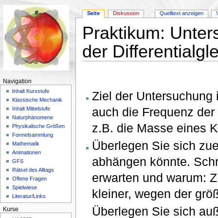
Seite
Diskussion
Quelltext anzeigen
Praktikum: Unte
der Differentialgl
Wechseln zu:
Navigation
,
Suche
Navigation
Inhalt Kursstufe
Ziel der Untersuchung 
Klassische Mechanik
auch die Frequenz der
Inhalt Mittelstufe
Naturphänomene
z.B. die Masse eines K
Physikalische Größen
Formelsammlung
Überlegen Sie sich zu
Mathematik
Animationen
abhängen könnte. Schr
GFS
Rätsel des Alltags
erwarten und warum: Z
Offene Fragen
Spielwiese
kleiner, wegen der größ
Literatur/Links
Überlegen Sie sich au
Kurse