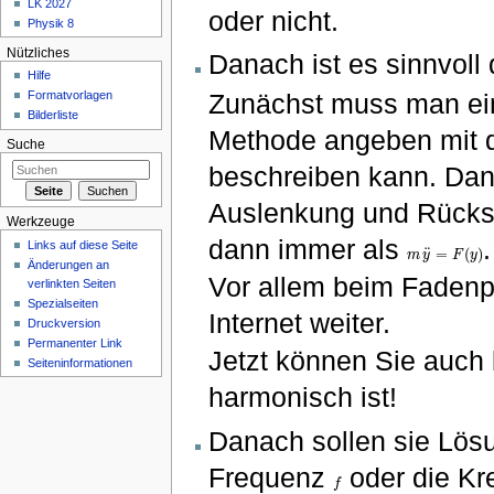
LK 2027
oder nicht.
Physik 8
Nützliches
Danach ist es sinnvoll 
Hilfe
Zunächst muss man ein
Formatvorlagen
Bilderliste
Methode angeben mit d
Suche
beschreiben kann. D
Auslenkung und Rückst
Werkzeuge
dann immer als
.
Links auf diese Seite
¨
=
(
)
m
y
F
y
m
y
¨
=
F
(
y
)
Änderungen an
Vor allem beim Fadenpen
verlinkten Seiten
Spezialseiten
Internet weiter.
Druckversion
Permanenter Link
Jetzt können Sie auch 
Seiteninformationen
harmonisch ist!
Danach sollen sie Lö
Frequenz
oder die Kr
f
f