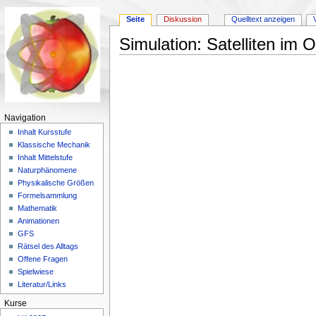
Seite
Diskussion
Quelltext anzeigen
Simulation: Satelliten im 
Wechseln zu:
Navigation
,
Suche
Navigation
Inhalt Kursstufe
Klassische Mechanik
Inhalt Mittelstufe
Naturphänomene
Physikalische Größen
Formelsammlung
Mathematik
Animationen
GFS
Rätsel des Alltags
Offene Fragen
Spielwiese
Literatur/Links
Kurse