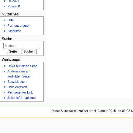
LK 2027
Physik 8
Nützliches
Hilfe
Formatvorlagen
Bilderliste
Suche
Werkzeuge
Links auf diese Seite
Änderungen an
verlinkten Seiten
Spezialseiten
Druckversion
Permanenter Link
Seiteninformationen
Diese Seite wurde zuletzt am 4. Januar 2015 um 01:02 U