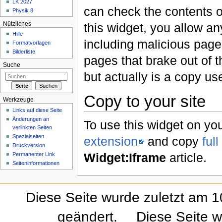
LK 2027
can check the contents o
Physik 8
this widget, you allow an
Nützliches
Hilfe
including malicious pages
Formatvorlagen
Bilderliste
pages that brake out of t
Suche
but actually is a copy us
Copy to your site
Werkzeuge
Links auf diese Seite
Änderungen an
To use this widget on your
verlinkten Seiten
Spezialseiten
extension
and copy
ful
Druckversion
Widget:Iframe
article.
Permanenter Link
Seiteninformationen
Diese Seite wurde zuletzt am 
geändert.
Diese Seite w