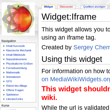
Widget
Diskussion
Quelltext anzeigen
Widget:Iframe
Wechseln zu:
Navigation
,
Suche
This widget allows you 
using an iframe tag.
Navigation
Created by
Sergey Cher
Inhalt Kursstufe
Klassische Mechanik
Inhalt Mittelstufe
Using this widget
Naturphänomene
Physikalische Größen
Formelsammlung
For information on how t
Mathematik
Animationen
on MediaWikiWidgets.or
GFS
Rätsel des Alltags
This widget shouldn
Offene Fragen
Spielwiese
wiki.
Literatur/Links
While the url is validated
Kurse